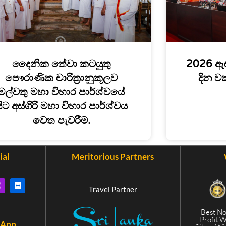
දෛනික තේවා කටයුතු
2026 ඇ
පෞරාණික චාරිත්‍රානුකූලව
දින ව
මල්වතු මහා විහාර පාර්ශ්වයේ
ිට අස්ගිරි මහා විහාර පාර්ශ්වය
වෙත පැවරීම.
ial
Meritorious Partners
Travel Partner
Best N
Profit 
 App