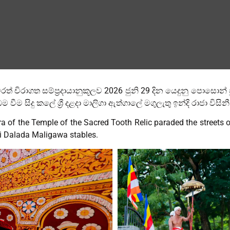
රත් චිරාගත සම්ප්‍රදායානුකූලව 2026 ජුනි 29 දින යෙදුනු පොසො
 සිදු කලේ ශ්‍රී දළදා මාලිගා ඇත්ගාලේ මගුලැතු ඉන්දි රාජා විසිනී
ra of the Temple of the Sacred Tooth Relic paraded the street
Sri Dalada Maligawa stables.