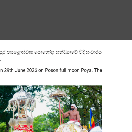
න් පුර පසළොස්වක පොහෝදා සන්ධ්‍යාවේ වීදි සංචාරය
.
s on 29th June 2026 on Poson full moon Poya. The