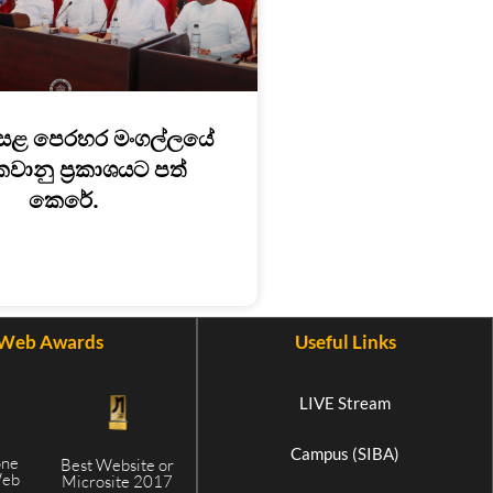
සළ පෙරහර මංගල්ලයේ
කවානු ප්‍රකාශයට පත්
කෙරේ.
Web Awards
Useful Links
LIVE Stream
Campus (SIBA)
one
Best Website or
Web
Microsite 2017