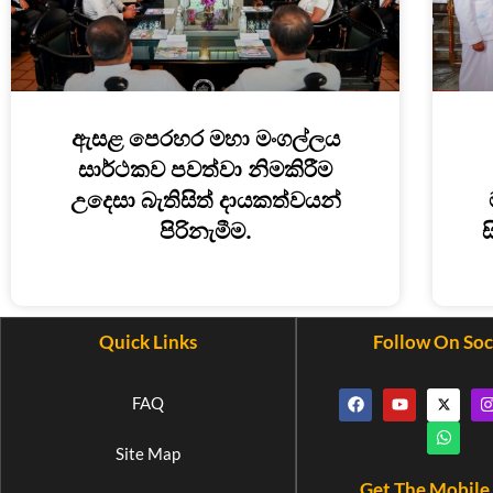
ඇසළ පෙරහර මහා මංගල්ලය
සාර්ථකව පවත්වා නිමකිරීම
උදෙසා බැතිසිත් දායකත්වයන්
පිරිනැමීම.
ස
Quick Links
Follow On Soc
FAQ
Site Map
Get The Mobile