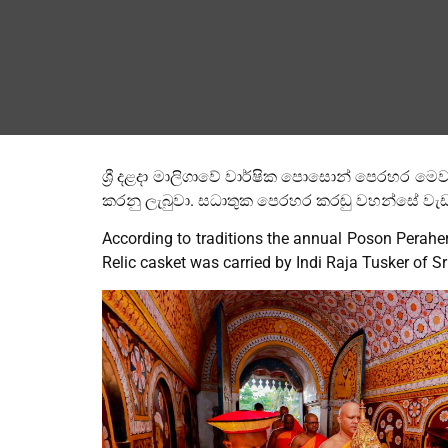
ශ්‍රී දළදා මාලිගාවේ වාර්ෂික පොසොන් පෙරහර මෙව
කරනු ලැබුවා. සධාතුක පෙරහර කරඬු වහන්සේ වැඩම වීම
According to traditions the annual Poson Perahe
Relic casket was carried by Indi Raja Tusker of 