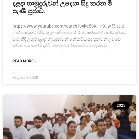
දළදා හාමුදුරුවන් උදෙසා සිදු කරන මී
පැණි පූජාව.
https://www.youtube.com/watch?v=ka5SK_HrX_w සියවස්
ගණනාවකට එපිට ඈත ඉතිහාසයේ, රාජධානියෙන් රාජධානියට
වැඩ හිඳි උතුම් දළදා හාමුදුරුවන් නේකවිධ පුද පූජා‍වන් ලද බව
ඉතිහාසය සාක්ෂි දරයි. මහනුවර රාජධානියට වැඩම වූ
READ MORE »
August 4, 2025
2025