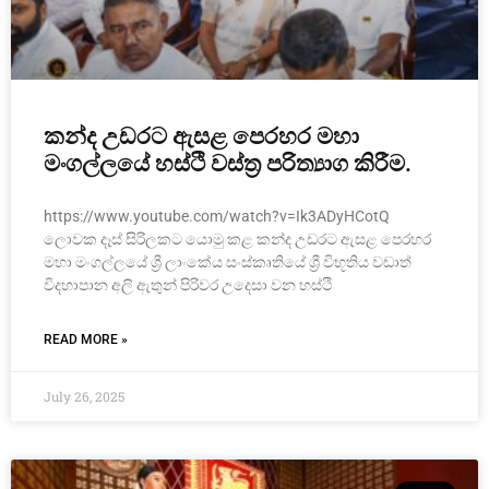
කන්ද උඩරට ඇසළ පෙරහර මහා
මංගල්ලයේ හස්ථි වස්ත්‍ර පරිත්‍යාග කිරීම.
https://www.youtube.com/watch?v=Ik3ADyHCotQ
ලොවක දෑස් සිරිලකට යොමු කළ කන්ද උඩරට ඇසළ පෙරහර
මහා මංගල්ලයේ ශ්‍රී ලාංකේය සංස්කෘතියේ ශ්‍රී විභූතිය වඩාත්
විදහාපාන අලි ඇතුන් පිරිවර උදෙස‍ා වන හස්ථි
READ MORE »
July 26, 2025