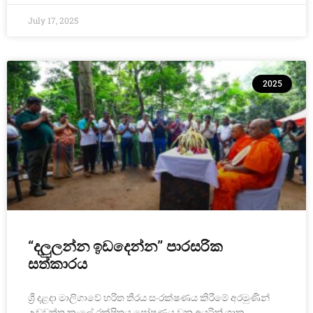
July 17, 2025
2025
“දලුලන්න ඉඩදෙන්න” පාරසරික
සත්කාරය
ශ්‍රී දළදා මාලිගාවේ හරිත තීරය සංරක්ෂණය කිරීමේ අරමුණින්
උඩවත්ත කැ‍ලේ රක්ෂිතය පෝෂණය වන අයුරින් ‍ශාක