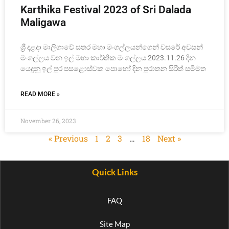
Karthika Festival 2023 of Sri Dalada
Maligawa
ශ්‍රී දළදා මාලිගාවේ සතර මහා මංගල්ලයන්ගෙන් වසරේ අවසන්
මංගල්ලය වන ඉල් මහා කාර්තික මංගල්ලය 2023.11.26 දින
යෙදුනු ඉල් පුර පසළොස්වක පොහෝ දින පුරාතන සිරිත් සමිමත
READ MORE »
November 26, 2023
« Previous
1
2
3
…
18
Next »
Quick Links
FAQ
Site Map