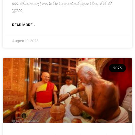
සමාප්තිය දහවල් පෙරහරින් මෙසේ සනිටුහන් විය. නිකිණි
පුරහඳ
READ MORE »
August 10, 2025
2025