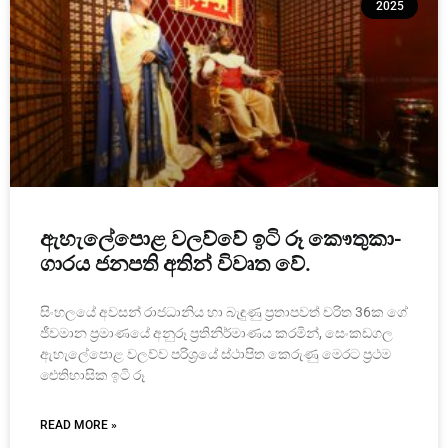
2025
ඇහැ­ලේ­පොළ වලව්වේ ඉටි රූ කෞතු­කා­
ගා­රය ජන­පති අතින් විවෘත වේ.
සිංහලයේ අව­සන් රාජ­ධා­නිය හා බැඳුණු ප්‍රතා­ප­වත් චරිත 36ක ගේ
ජීව­මාන ප්‍රමා­ණයේ අනුරූ ප්‍රති­නි­ර්මා­ණය කර­මින්, සෙංකඩගල
ඇහැ­ලේ­පොළ වලව්ව පරි­ශ්‍රයේ ස්ථාපිත කෙරුණු මෙරට ප්‍රථම
ඓතිහාසික ඉටි රූ
READ MORE »