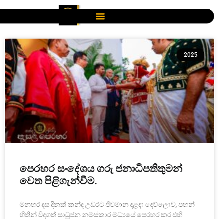
2025
පෙරහර සංදේශය ගරු ජනාධිපතිතුමන්
වෙත පිළිගැන්වීම.
මනහර දස දිනක් කන්ද උඩරට ජීවමාන දළදා දෙව්ලොව, පහන්
හිතින් විඳගත් සාධුජන නමස්කාර මධ්‍යයේ පෙරහර කර එහි