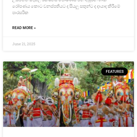
රෝපණය කොට වනස්පතියට ද සියලු සතුන්ට ද දායාද කිරීමේ
පාරසරික
READ MORE »
June 21, 2025
FEATURES