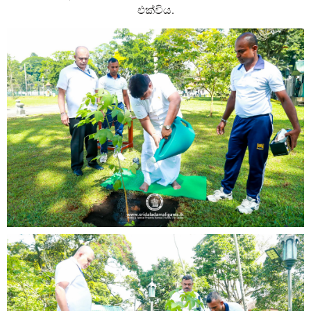
එක්විය.