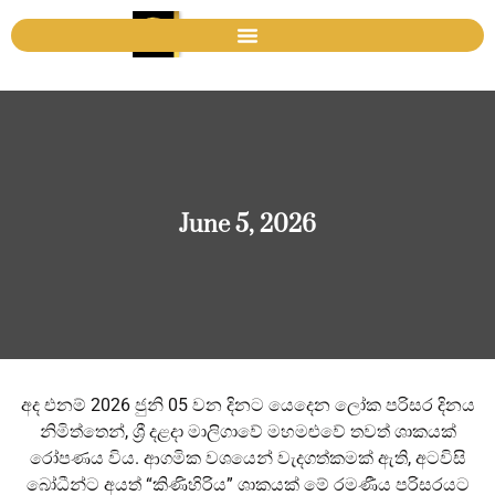
June 5, 2026
අද එනම් 2026 ජුනි 05 වන දිනට යෙදෙන ලෝක පරිසර දිනය
නිමිත්තෙන්, ශ්‍රී දළදා මාලිගාවේ මහමළුවේ තවත් ශාකයක්
රෝපණය විය. ආගමික වශයෙන් වැදගත්කමක් ඇති, අටවිසි
බෝධීන්ට අයත් “කිණිහිරිය” ශාකයක් මේ රමණීය පරිසරයට