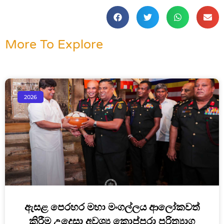
More To Explore
2026
ඇසළ පෙරහර මහා මංගල්ලය ආලෝකවත්
කිරීම උදෙසා අවශ්‍ය කොප්පරා පරිත්‍යාග