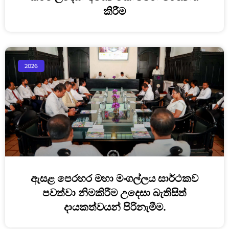
කිරීම
2026
ඇසළ පෙරහර මහා මංගල්ලය සාර්ථකව
පවත්වා නිමකිරීම උදෙසා බැතිසිත්
දායකත්වයන් පිරිනැමීම.