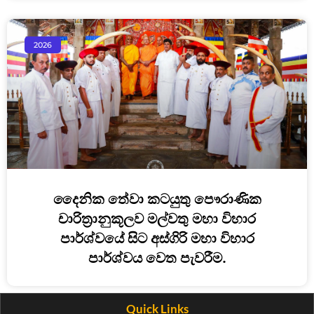
2026
දෛනික තේවා කටයුතු පෞරාණික
චාරිත්‍රානුකූලව මල්වතු මහා විහාර
පාර්ශ්වයේ සිට අස්ගිරි මහා විහාර
පාර්ශ්වය වෙත පැවරීම.
Quick Links