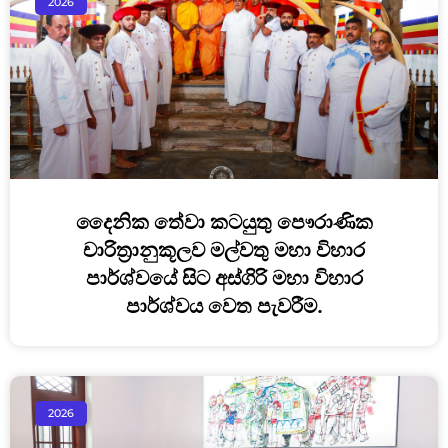
2026
දෛනික තේවා කටයුතු පෞරාණික
චාරිත්‍රානුකූලව මල්වතු මහා විහාර
පාර්ශ්වයේ සිට අස්ගිරි මහා විහාර
පාර්ශ්වය වෙත පැවරීම.
2026