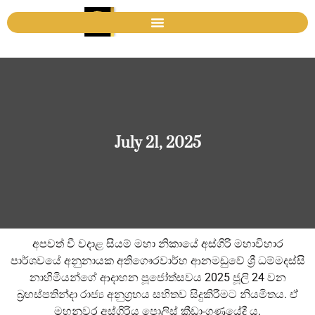
July 21, 2025
අපවත් වී වදාළ සියම් මහා නිකායේ අස්ගිරි මහාවිහාර
පාර්ශවයේ අනුනායක අතිගෞරවාර්හ ආනමඩුවේ ශ්‍රී ධම්මදස්සි
නාහිමියන්ගේ ආදාහන පූජෝත්සවය 2025 ජූලි 24 වන
බ්‍රහස්පතින්දා රාජ්‍ය අනුග්‍රහය සහිතව සිදුකිරීමට නියමිතය. ඒ
මහනුවර අස්ගිරිය පොලිස් ක්‍රීඩාංගණයේදී ය.