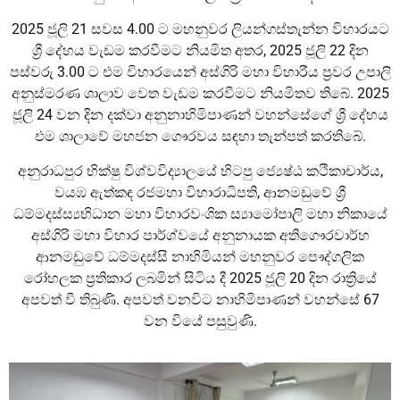
2025 ජූලි 21 සවස 4.00 ට මහනුවර ලියන්ගස්තැන්න විහාරයට
ශ්‍රී දේහය වැඩම කරවීමට නියමිත අතර, 2025 ජූලි 22 දින
පස්වරු 3.00 ට එම විහාරයෙන් අස්ගිරි මහා විහාරීය ප්‍රවර උපාලි
අනුස්මරණ ශාලාව වෙත වැඩම කරවීමට නියමිතව තිබේ. 2025
ජූලි 24 වන දින දක්වා අනුනාහිමිපාණන් වහන්සේගේ ශ්‍රී දේහය
එම ශාලාවේ මහජන ගෞරවය සඳහා තැන්පත් කරතිබේ.
අනුරාධපුර භික්ෂු විශ්වවිද්‍යාලයේ හිටපු ජ්‍යෙෂ්ඨ කථිකාචාර්ය,
වයඹ ඇත්කඳ රජමහා විහාරාධිපති, ආනමඩුවේ ශ්‍රී
ධම්මදස්ස්‍යභිධාන මහා විහාරවංශික ස්‍යාමෝපාලි මහා නිකායේ
අස්ගිරි මහා විහාර පාර්ශ්වයේ අනුනායක අතිගෞරවාර්හ
ආනමඩුවේ ධම්මදස්සි නාහිමියන් මහනුවර පෞද්ගලික
රෝහලක ප්‍රතිකාර ලබමින් සිටිය දී 2025 ජූලි 20 දින රාත්‍රියේ
අපවත් වී තිබුණි. අපවත් වනවිට නාහිමිපාණන් වහන්සේ 67
වන වියේ පසුවුණි.