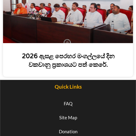
2026 ඇසළ පෙරහර මංගල්ලයේ දින
වකවානු ප්‍රකාශයට පත් කෙරේ.
Quick Links
FAQ
Site Map
Donation