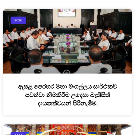
2026
ඇසළ පෙරහර මහා මංගල්ලය සාර්ථකව
පවත්වා නිමකිරීම උදෙසා බැතිසිත්
දායකත්වයන් පිරිනැමීම.