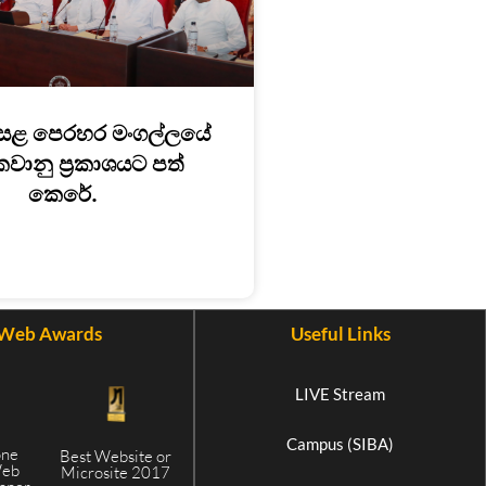
සළ පෙරහර මංගල්ලයේ
කවානු ප්‍රකාශයට පත්
කෙරේ.
Web Awards
Useful Links
LIVE Stream
Campus (SIBA)
one
Best Website or
Web
Microsite 2017