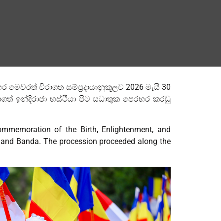
ර මෙවරත් චිරාගත සම්ප්‍රදායානුකූලව 2026 මැයි 30
රාගත් ඉන්දිරාජා හස්ථියා පිට සධාතුක පෙරහර කරඬු
mmemoration of the Birth, Enlightenment, and
u and Banda. The procession proceeded along the