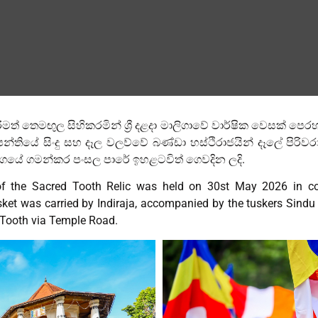
මත් තෙමඟුල සිහිකරමින් ශ්‍රී දළදා මාලිගාවේ වාර්ෂික වෙසක් පෙරහ
පන්තියේ සිංදු සහ දෑල වලව්වේ බණ්ඩා හස්ථිරාජයින් දෑලේ පිරිව
ගයේ ගමන්කර පංසල පාරේ ඉහළටවිත් ගෙවදින ලදි.
f the Sacred Tooth Relic was held on 30st May 2026 in co
et was carried by Indiraja, accompanied by the tuskers Sind
 Tooth via Temple Road.