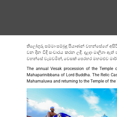
තිලෝගුරු සම්මා සම්බුදු පියාණන් වහන්සේගේ අසිරි
වන දින වීදි සංචාරය කරන ලදී. දළදා මාලිගා ඇත් 
වහන්සේ වැමවමින්, වෙසක් පෙරහර මහමළුව මාර්
The annual Vesak procession of the Temple o
Mahaparinibbana of Lord Buddha. The Relic Cask
Mahamaluwa and returning to the Temple of the