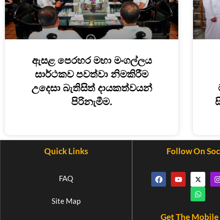
ඇසළ පෙරහර මහා මංගල්ලය
සාර්ථකව පවත්වා නිමකිරීම
උදෙසා බැතිසිත් දායකත්වයන්
පිරිනැමීම.
ස
Quick Links
Follow On Soc
FAQ
Site Map
Get The Mobile