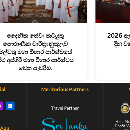
දෛනික තේවා කටයුතු
2026 ඇ
පෞරාණික චාරිත්‍රානුකූලව
දින ව
මල්වතු මහා විහාර පාර්ශ්වයේ
ිට අස්ගිරි මහා විහාර පාර්ශ්වය
වෙත පැවරීම.
ial
Meritorious Partners
Travel Partner
Best N
Profit 
 App