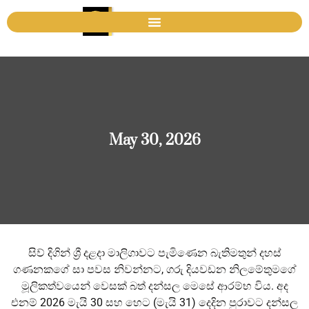
May 30, 2026
සිව් දිගින් ශ්‍රී දළදා මාලිගාවට පැමිණෙන බැතිමතුන් දහස්
ගණනකගේ සා පවස නිවන්නට, ගරු දියවඩන නිලමේතුමගේ
මූලිකත්වයෙන් වෙසක් බත් දන්සල මෙසේ ආරම්භ විය. අද
එනම් 2026 මැයි 30 සහ හෙට (මැයි 31) දෙදින පුරාවට දන්සල