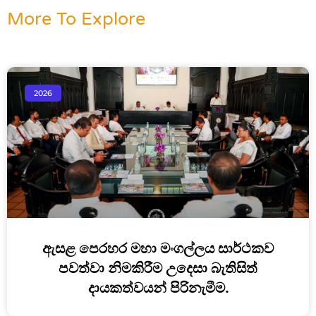
More To Explore
2026
ඇසළ පෙරහර මහා මංගල්ලය සාර්ථකව
පවත්වා නිමකිරීම උදෙසා බැතිසිත්
දායකත්වයන් පිරිනැමීම.