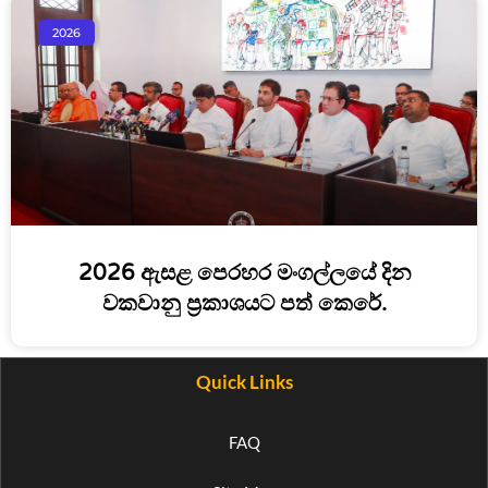
2026
2026 ඇසළ පෙරහර මංගල්ලයේ දින
වකවානු ප්‍රකාශයට පත් කෙරේ.
Quick Links
FAQ