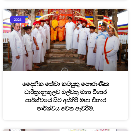
2026
දෛනික තේවා කටයුතු පෞරාණික
චාරිත්‍රානුකූලව මල්වතු මහා විහාර
පාර්ශ්වයේ සිට අස්ගිරි මහා විහාර
පාර්ශ්වය වෙත පැවරීම.