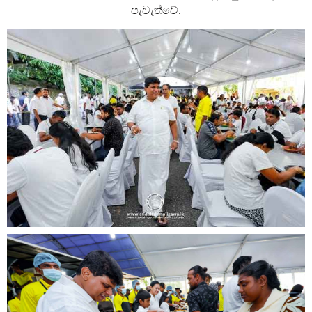
පැවැත්වේ.