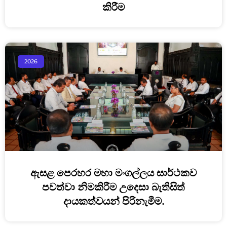
කිරීම
2026
ඇසළ පෙරහර මහා මංගල්ලය සාර්ථකව
පවත්වා නිමකිරීම උදෙසා බැතිසිත්
දායකත්වයන් පිරිනැමීම.