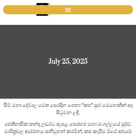
July 25, 2025
සිව් මහා දේවාල වෙත පෙරදින ගෙනා “කප” සුබ මෙහොතින් අද
සිටුවන ලදී.
ඓතිහාසික කන්ද උඩරට ඇසළ පෙරහර මහා මංගල්ලයේ පූර්ව
චාරිත්‍රවල ආරම්භය සනිටුහන් කරමින්, කප කැපීම ඊයේ අළුයම්