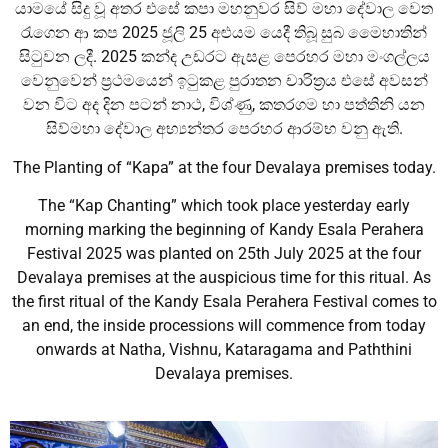
යාමයේ සිදු වූ අතර එසේ කපා මහනුවර සිව් මහා දේවාල වෙත
රැගෙන ආ කප 2025 ජූලි 25 අළුයම යෙදී තිබූ සුබ මෙ‍ෙහාතින්
සිටුවන ලදී. 2025 කන්ද උඩරට ඇසළ පෙරහර මහා මංගල්ලය
වෙනුවෙන් ප්‍රථමයෙන් ඉටුකළ පුරාතන චාරිත්‍රය එසේ අවසන්
වන විට අද දින පටන් නාථ, විශ්ණු, කතරගම හා පත්තිනි යන
සිව්මහා දේවාල අභ්‍යන්තර පෙරහර ආරම්භ වනු ඇති.
The Planting of “Kapa” at the four Devalaya premises today.
The “Kap Chanting” which took place yesterday early
morning marking the beginning of Kandy Esala Perahera
Festival 2025 was planted on 25th July 2025 at the four
Devalaya premises at the auspicious time for this ritual. As
the first ritual of the Kandy Esala Perahera Festival comes to
an end, the inside processions will commence from today
onwards at Natha, Vishnu, Kataragama and Paththini
Devalaya premises.