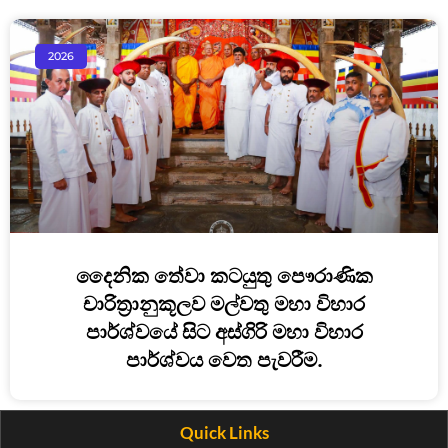
2026
දෛනික තේවා කටයුතු පෞරාණික
චාරිත්‍රානුකූලව මල්වතු මහා විහාර
පාර්ශ්වයේ සිට අස්ගිරි මහා විහාර
පාර්ශ්වය වෙත පැවරීම.
Quick Links