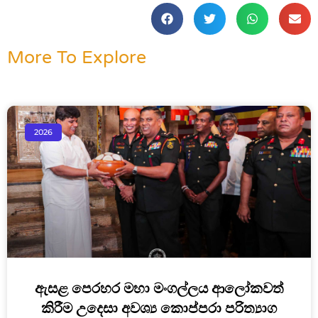
More To Explore
2026
ඇසළ පෙරහර මහා මංගල්ලය ආලෝකවත්
කිරීම උදෙසා අවශ්‍ය කොප්පරා පරිත්‍යාග