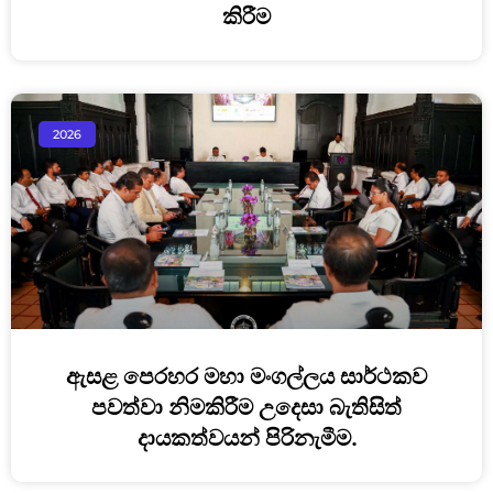
කිරීම
2026
ඇසළ පෙරහර මහා මංගල්ලය සාර්ථකව
පවත්වා නිමකිරීම උදෙසා බැතිසිත්
දායකත්වයන් පිරිනැමීම.