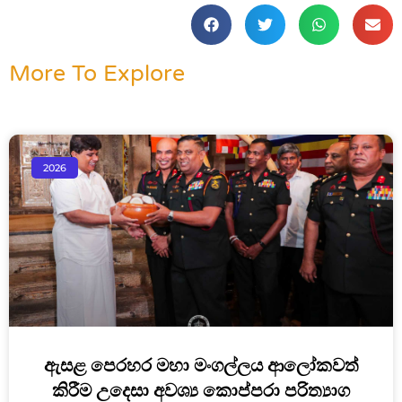
More To Explore
2026
ඇසළ පෙරහර මහා මංගල්ලය ආලෝකවත්
කිරීම උදෙසා අවශ්‍ය කොප්පරා පරිත්‍යාග