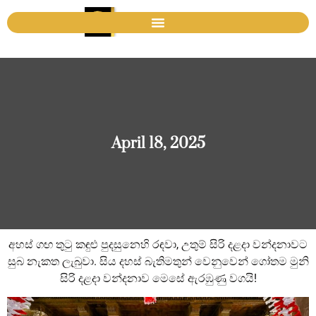
April 18, 2025
අහස් ගඟ තුටු කඳුළු පුදසුනෙහි රඳවා, උතුම් සිරි දළදා වන්දනාවට
සුබ නැකත ලැබුවා. සිය දහස් බැතිමතුන් වෙනුවෙන් ගෝතම මුනි
සිරි දළදා වන්දනාව මෙසේ ඇරඹුණු වගයි!