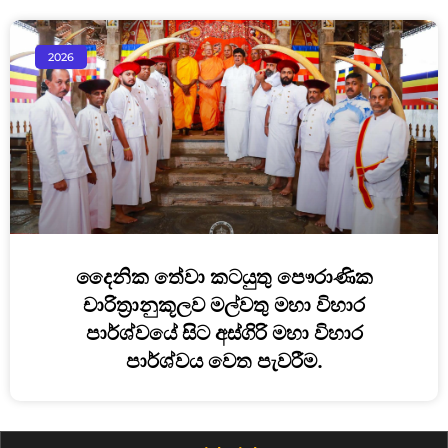
2026
දෛනික තේවා කටයුතු පෞරාණික
චාරිත්‍රානුකූලව මල්වතු මහා විහාර
පාර්ශ්වයේ සිට අස්ගිරි මහා විහාර
පාර්ශ්වය වෙත පැවරීම.