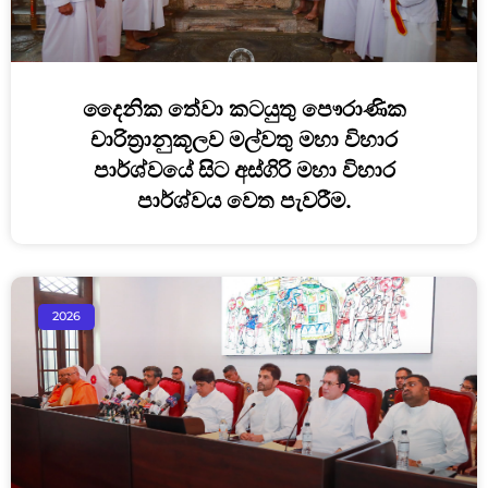
දෛනික තේවා කටයුතු පෞරාණික
චාරිත්‍රානුකූලව මල්වතු මහා විහාර
පාර්ශ්වයේ සිට අස්ගිරි මහා විහාර
පාර්ශ්වය වෙත පැවරීම.
2026