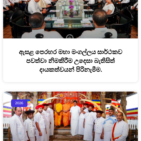
ඇසළ පෙරහර මහා මංගල්ලය සාර්ථකව
පවත්වා නිමකිරීම උදෙසා බැතිසිත්
දායකත්වයන් පිරිනැමීම.
2026