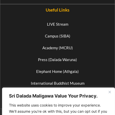
Useful Links
LIVE Stream
Campus (SIBA)
Academy (MCRU)
Press (Dalada Waruna)
Elephant Home (Athgala)
International Buddhist Museum
Wax Museum
Sri Dalada Maligawa Value Your Privacy.
This website uses cookies to improve your experience.
We’ll assume you’re ok with this, but you can opt out if you
© 2026 All Rights Reserved by Media Bureau of Sri Dalada Maligawa. |
For site suggestions