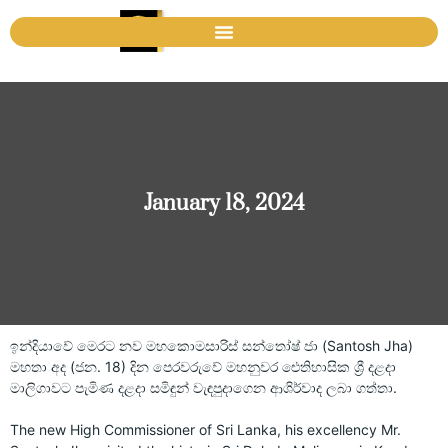
January 18, 2024
ඉන්දියාවේ මෙරට නව මහකොමසාරිස් සන්තෝෂ් ජා (Santosh Jha)
මහතා අද (ජන. 18) දින පෙරවරුවේ මහනුවර ඓතිහාසික ශ්
රී දළදා
මාලිගාවට පැමිණ දළදා සමිඳුන් වැඳපුදාගෙන ආශිර්වාද ලබා ගත්තා.
The new High Commissioner of Sri Lanka, his excellency Mr.