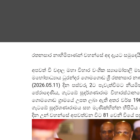
රතනසාර නාහිමිපාණන් වහන්සේ අද දැයට සමුදෙයි
අපවත් වී වදාල මහා විහාර වංශික ස්‍යාමෝපාලි මහ
මහ‍ෝපාධ්‍යාය ධුරන්දර ගොමගොඩ ශ්‍රී රතනසාර 
(2026.05.11) දින පස්වරු 2ට පැවැත්වීමට නි
පේරාදෙණිය, ගැටඹේ සුදර්ශණාරාම විහාරස්ථාන
ගොමගොඩ ග්‍රාමයේ උපත ලබා ඇති අතර වර්ෂ 1962 
ගැටඹේ සුදර්ශණාරාමය සහ මැණික්හින්න හීපිටිය 
දින උන් වහන්සේ අපවත්වන විට 81 වෙනි වියේ පසු