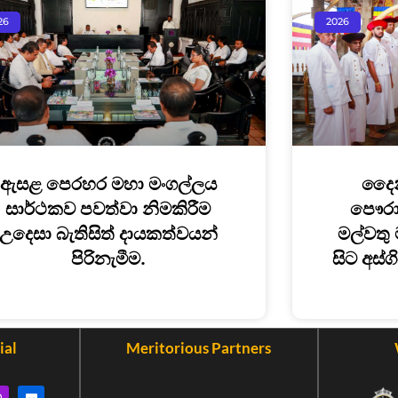
26
2026
ඇසළ පෙරහර මහා මංගල්ලය
දෛන
සාර්ථකව පවත්වා නිමකිරීම
පෞරාණ
උදෙසා බැතිසිත් දායකත්වයන්
මල්වතු 
පිරිනැමීම.
සිට අස්ග
ial
Meritorious Partners