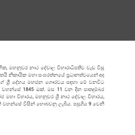
සභික, ‍මහනුවර නාථ දේවාල විහාරාධිපතිව වැඩ විසූ
තෛයි නිකායික මහා සංඝරත්නයේ ප්‍රධානත්වයෙන් අද
්සේගේ ශ්‍රී දේහය මහජන ගෞරවය සඳහා මේ වනවිට
 වහන්සේ 1845 ඔක්. මස 11 වන දින පාතදුම්බර
 මහා විහාරය, මහනුවර ශ්‍රී නාථ දේවාල විහාරය,
් වහන්සේ විසින් හොබවනු ලැබීය. පසුගිය 9 වෙනි