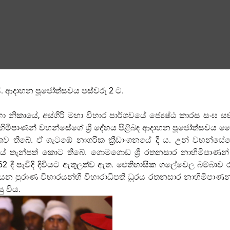
. ආදාහන පූජෝත්සවය පස්වරු 2 ට.
ා නිකායේ, අස්ගිරි මහා විහාර පාර්ශවයේ ‍ජ්‍යෙෂ්ඨ කාරස සංඝ 
නාහිමිපාණන් වහන්සේගේ ශ්‍රී දේහය පිළිබඳ ආදාහන පූජෝත්සවය 
යමිතව තිබේ. ඒ ගැටඹේ නාගරික ක්‍රීඩාංගනයේ දී ය. උන් වහන
යේ තැන්පත් කොට තිබේ. ගොමගොඩ ශ්‍රී රතනසාර නාහිමිපාණන්
දී පැවිදි දිවියට ඇතුලත්ව ඇත. ඓතිහාසික ගලේවෙල බම්බාව රජ
යන පුරාණ විහාරයන්හී විහාරාධිපති ධූරය රතනසාර නාහිමිපාණන
 විය.