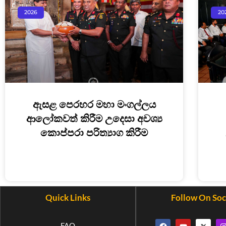
2026
20
ඇසළ පෙරහර මහා මංගල්ලය
ආලෝකවත් කිරීම උදෙසා අවශ්‍ය
කොප්පරා පරිත්‍යාග කිරීම
Quick Links
Follow On Soc
FAQ