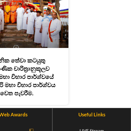
ික තේවා කටයුතු
ික චාරිත්‍රානුකූලව
මහා විහාර පාර්ශ්වයේ
ිරි මහා විහාර පාර්ශ්වය
වෙත පැවරීම.
Web Awards
Useful Links
LIVE Stream