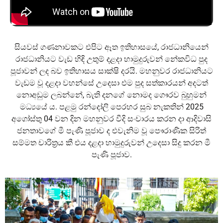
සියවස් ගණනාවකට එපිට ඈත ඉතිහාසයේ, රාජධානියෙන්
රාජධානියට වැඩ හිඳි උතුම් දළදා හාමුදුරුවන් නේකවිධ පුද
පූජා‍වන් ලද බව ඉතිහාසය සාක්ෂි දරයි. මහනුවර රාජධානියට
වැඩම වූ දළදා වහන්සේ උදෙසා එම පුද සත්කාරයන් අදටත්
නොඅඩුම ලබන්නේ, බැති දනගේ නොමද ගෞරව බුහුමන්
මධ්‍යයේ ය. පළමු රන්දෝලි පෙරහර සුබ නැකතින් 2025
අගෝස්තු 04 වන දින මහනුවර වීදි සංචාරය කරන දා ආදිවාසි
ජනතාවගේ මී පැණි පූජාව ද එවැනිම වූ පෞරාණික සිරිත්
සම්මත චාරිත්‍රය කී එය දළදා හාමුදුරුවන් උදෙසා සිදු කරන මී
පැණි පූජාව.