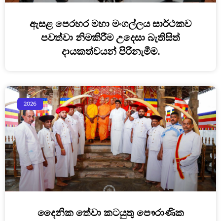
ඇසළ පෙරහර මහා මංගල්ලය සාර්ථකව
පවත්වා නිමකිරීම උදෙසා බැතිසිත්
දායකත්වයන් පිරිනැමීම.
2026
දෛනික තේවා කටයුතු පෞරාණික