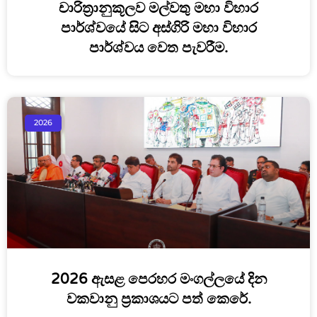
චාරිත්‍රානුකූලව මල්වතු මහා විහාර
පාර්ශ්වයේ සිට අස්ගිරි මහා විහාර
පාර්ශ්වය වෙත පැවරීම.
2026
2026 ඇසළ පෙරහර මංගල්ලයේ දින
වකවානු ප්‍රකාශයට පත් කෙරේ.