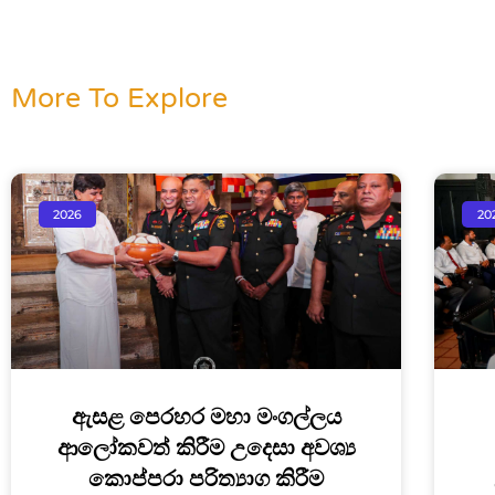
More To Explore
2026
20
ඇසළ පෙරහර මහා මංගල්ලය
ආලෝකවත් කිරීම උදෙසා අවශ්‍ය
කොප්පරා පරිත්‍යාග කිරීම