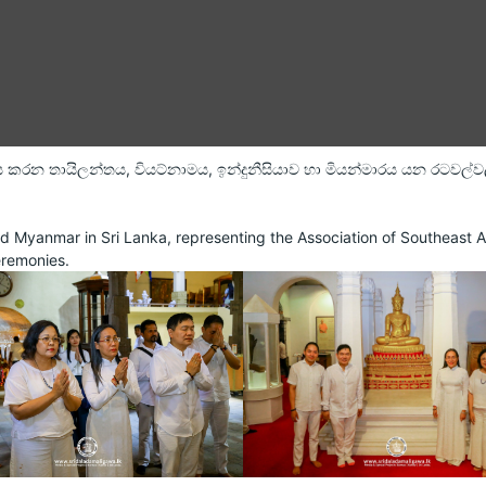
කරන තායිලන්තය, වියට්නාමය, ඉන්දුනීසියාව හා මියන්මාරය යන රටවල්වල 
 Myanmar in Sri Lanka, representing the Association of Southeast A
eremonies.