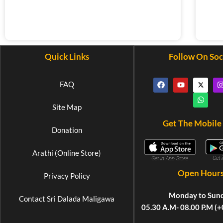
Quick Links
Follow On Soc
FAQ
Site Map
Get The Mobile
Donation
Arathi (Online Store)
Get 
Get in App Store
Open Hour
Privacy Policy
Monday to Sun
Contact Sri Dalada Maligawa
05.30 A.M- 08.00 P.M (