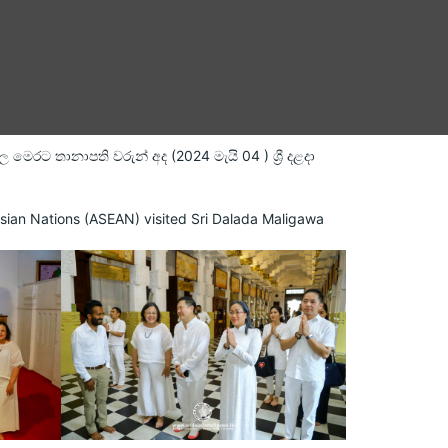
මෙරට තානාපති වරුන් අද (2024 මැයි 04 ) ශ්
රී දළදා
sian Nations (ASEAN) visited Sri Dalada Maligawa