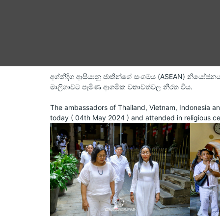
අග්නිදිග ආසියානු ජාතීන්ගේ සංගමය (ASEAN) නියෝජනය 
මාලිගාවට පැමිණ ආගමික වතාවත්වල නිරත විය.
The ambassadors of Thailand, Vietnam, Indonesia and
today ( 04th May 2024 ) and attended in religious c