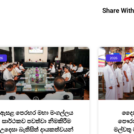
Share With
26
2026
ඇසළ පෙරහර මහා මංගල්ලය
දෛන
සාර්ථකව පවත්වා නිමකිරීම
පෞරාණ
උදෙසා බැතිසිත් දායකත්වයන්
මල්වතු 