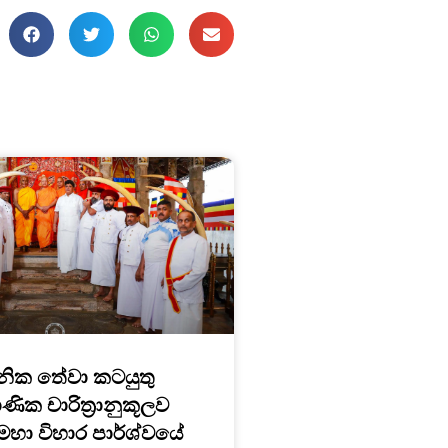
ික තේවා කටයුතු
ික චාරිත්‍රානුකූලව
මහා විහාර පාර්ශ්වයේ