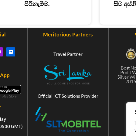
පිරිනැමීම.
සිට අස්ග
ial
Meritorious Partners
Travel Partner
Best N
Profit 
 App
Silver W
201
Official ICT Solutions Provider
in Play Store
s
day
+0530 GMT)