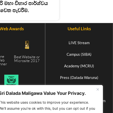
ිරි මහා විහාර පාර්ශ්වය
වෙත පැවරීම.
Web Awards
Useful Links
LIVE Stream
Campus (SIBA)
one
Best Website or
Web
Microsite 2017
inner
Academy (MCRU)
5
Press (Dalada Waruna)
Elephant Home (Athgala)
Sri Dalada Maligawa Value Your Privacy.
International Buddhist Museum
This website uses cookies to improve your experience.
We’ll assume you’re ok with this, but you can opt out if you
Wax Museum