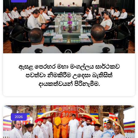
ඇසළ පෙරහර මහා මංගල්ලය සාර්ථකව
පවත්වා නිමකිරීම උදෙසා බැතිසිත්
දායකත්වයන් පිරිනැමීම.
2026