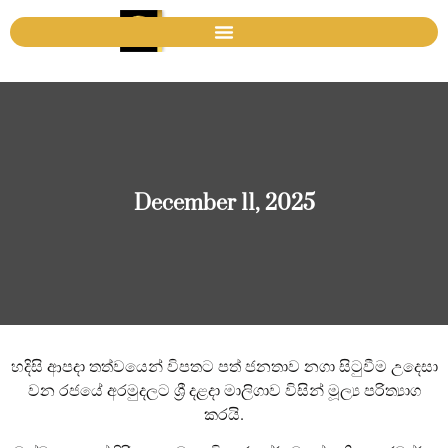
December 11, 2025
හදිසි ආපදා තත්වයෙන් විපතට පත් ජනතාව නගා සිටුවීම උදෙසා
වන රජයේ අරමුදලට ශ්‍රී දළදා මාලිගාව විසින් මූල්‍ය පරිත්‍යාග
කරයි.