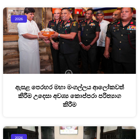
2026
ඇසළ පෙරහර මහා මංගල්ලය ආලෝකවත්
කිරීම උදෙසා අවශ්‍ය කොප්පරා පරිත්‍යාග
කිරීම
2026