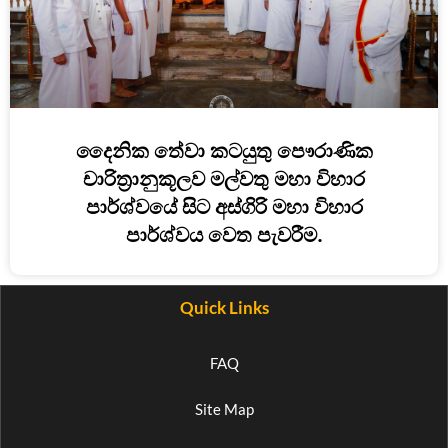
දෛනික තේවා කටයුතු පෞරාණික
චාරිත්‍රානුකූලව මල්වතු මහා විහාර
පාර්ශ්වයේ සිට අස්ගිරි මහා විහාර
පාර්ශ්වය වෙත පැවරීම.
Quick Links
FAQ
Site Map