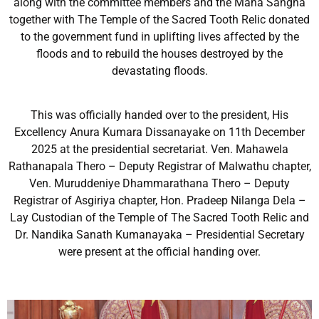
along with the committee members and the Maha Sangha
together with The Temple of the Sacred Tooth Relic donated
to the government fund in uplifting lives affected by the
floods and to rebuild the houses destroyed by the
devastating floods.
This was officially handed over to the president, His
Excellency Anura Kumara Dissanayake on 11th December
2025 at the presidential secretariat. Ven. Mahawela
Rathanapala Thero – Deputy Registrar of Malwathu chapter,
Ven. Muruddeniye Dhammarathana Thero – Deputy
Registrar of Asgiriya chapter, Hon. Pradeep Nilanga Dela –
Lay Custodian of the Temple of The Sacred Tooth Relic and
Dr. Nandika Sanath Kumanayaka – Presidential Secretary
were present at the official handing over.