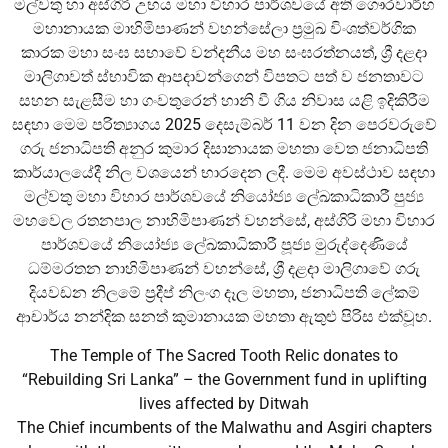
මල්වතු හා අස්ගිරි උභය මහා විහාර පාර්ශවයේ අති ගෞරවාර්හ
මහානායක මාහිමිපාණන් වහන්සේලා ප්‍රමුඛ විංශත්වර්ගික
කාරක මහා සංඝ සභාවේ වන්දනීය මහ සංඝරත්නයත්, ශ්‍රී දළදා
මාලිගාවත් ස්භාවික ආපදාවන්ගෙන් විපතට පත් ව ජනතාවට
සහන සැළසීම හා ගංවතුරෙන් හානි වී ගිය නිවාස යළි ඉදිකිරීම
සඳහා මෙම පරිත්‍යාගය 2025 දෙසැම්බර් 11 වන දින පෙරවරුවේ
ගරු ජනාධිපති අනුර කුමාර දිසානායක මහතා වෙත ජනාධිපති
කාර්යාලයේදී නිල වශයෙන් භාරදෙන ලදී. මෙම අවස්ථාව සඳහා
මල්වතු මහා විහාර පාර්ශවයේ නියෝජ්‍ය ලේඛකාධිකාරී පුජ්‍ය
මහවෙල රතනපාල නාහිමිපාණන් වහන්සේ, අස්ගිරි මහා විහාර
පාර්ශවයේ නියෝජ්‍ය ලේඛකාධිකාරී පූජ්‍ය මුරුද්දෙණියේ
ධම්මරතන නාහිමිපාණන් වහන්සේ, ශ්‍රී දළදා මාලිගාවේ ගරු
දියවඩන නිලමේ ප්‍රදීප් නිලංග දෑල මහතා, ජනාධිපති ලේකම්
ආචාර්ය නන්දික සනත් කුමානායක මහතා ඇතුළු පිරිස එක්වූහ.
The Temple of The Sacred Tooth Relic donates to
“Rebuilding Sri Lanka” – the Government fund in uplifting
lives affected by Ditwah
The Chief incumbents of the Malwathu and Asgiri chapters