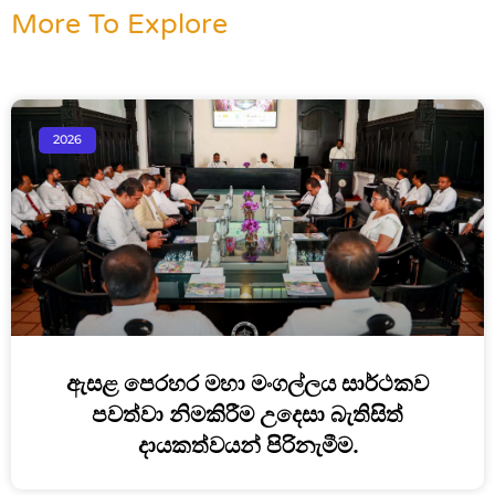
More To Explore
2026
ඇසළ පෙරහර මහා මංගල්ලය සාර්ථකව
පවත්වා නිමකිරීම උදෙසා බැතිසිත්
දායකත්වයන් පිරිනැමීම.