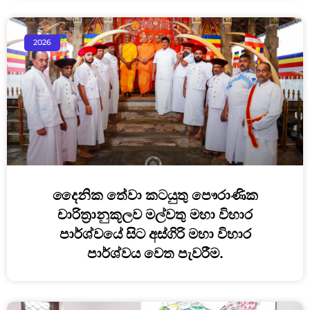
2026
දෛනික තේවා කටයුතු පෞරාණික
චාරිත්‍රානුකූලව මල්වතු මහා විහාර
පාර්ශ්වයේ සිට අස්ගිරි මහා විහාර
පාර්ශ්වය වෙත පැවරීම.