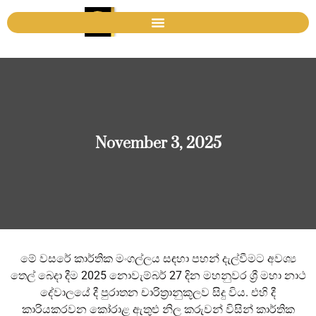
November 3, 2025
මේ වසරේ කාර්තික මංගල්ලය සඳහා පහන් දැල්වීමට අවශ්‍ය
තෙල් බෙදා දීම 2025 නොවැම්බර් 27 දින මහනුවර ශ්‍රී මහා නාථ
දේවාලයේ දී පුරාතන චාරිත්‍රානුකූලව සිදු විය. එහි දී
කාරියකරවන කෝරාළ ඇතුළු නිල කරුවන් විසින් කාර්තික