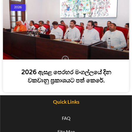
2026
2026 ඇසළ පෙරහර මංගල්ලයේ දින
වකවානු ප්‍රකාශයට පත් කෙරේ.
Quick Links
FAQ
Site Map