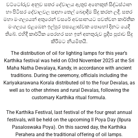
වට්ටෝරුව අනුව සතර දේවාලය ඇතුළු අනෙකුත් සිද්ධස්ථාන
හා පිටිසර දේවාලවල සඳහා තෙල් බෙදාදීම සිදු කරන ලදී. සතර
මහා මංගල්‍යයන් අතුරෙන් වසරේ අවසානයට පවත්වන කාර්තික
මංගල්‍යය එළඹෙන ඉල්පුර පසළොස්වක පොහෝ දිනට යෙදී
තිබේ. එහිදී කාර්ථික පෙරහර සහ ඉන් අනතුරුව ප්‍රදීප පූජාව සිදු
කිරීමට නියමිතයි.
The distribution of oil for lighting lamps for this year’s
Karthika festival was held on 03rd November 2025 at the Sri
Maha Natha Devalaya, Kandy, in accordance with ancient
traditions. During the ceremony, officials including the
Kariyakarawana Korala distributed oil to the four Devalas, as
well as to other shrines and rural Devalas, following the
customary Karthika ritual formula.
The Karthika Festival, last festival of the four great annual
festivals, will be held on the upcoming Il Poya Day (Ilpura
Pasaloswaka Poya). On this sacred day, the Karthika
Perahera and the traditional offering of oil lamps.