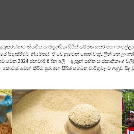
ඉටුකරන්නට නියමිත සාම්ප්‍රදායික සිරිත් සම්මත සතර මහා මංගල්ල
 සිදු කිරීමට නියමිතයි. ඒ වෙනුවෙන් කෙත් වතුවලින් නෙලා ග
දා මාලිගාව වෙත 2024 ජනවාරි 6 දින අලි – ඇතුන් සහිත සංස්කෘතිකාංග 
ල කොටස් වෙන් කිරීම පුරාතන සිරිත් සම්මත චාරිත‍්‍රවලට අනුව සිදු ව