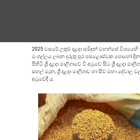
2025 වසරේ උතුම් දළදා සමිඳුන් වහන්සේ විශයෙහි 
මංගල්ලය ලබන දුරුතු පුර පසළොස්වක පොහෝ දිනයේ
පිහිටි ශ්‍රී දළදා මාලිගාවේ වී අටුවේ සිට ශ්‍රී දළ
සහල් මැන, ශ්‍රී දළදා මාලිගාව හා සිව් මහා දේවාල ව
අටුවේදී ය.