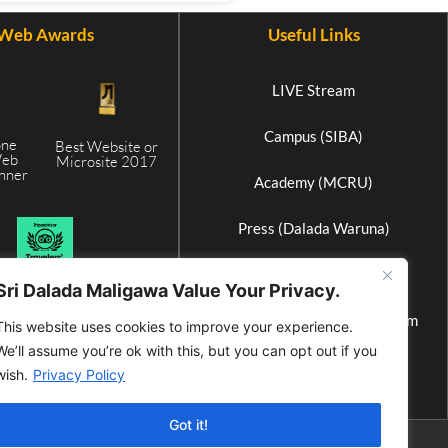
Web Awards
Useful Links
LIVE Stream
Campus (SIBA)
one
Best Website or
Web
Microsite 2017
inner
Academy (MCRU)
5
Press (Dalada Waruna)
Elephant Home (Athgala)
Sri Dalada Maligawa Value Your Privacy.
International Buddhist Museum
This website uses cookies to improve your experience.
We’ll assume you’re ok with this, but you can opt out if you
Wax Museum
wish.
Privacy Policy
Got it!