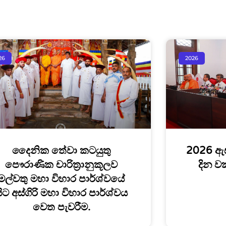
26
2026
දෛනික තේවා කටයුතු
2026 ඇ
පෞරාණික චාරිත්‍රානුකූලව
දින ව
මල්වතු මහා විහාර පාර්ශ්වයේ
ිට අස්ගිරි මහා විහාර පාර්ශ්වය
වෙත පැවරීම.