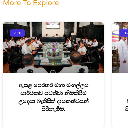
More To Explore
2026
20
ඇසළ පෙරහර මහා මංගල්ලය
සාර්ථකව පවත්වා නිමකිරීම
උදෙසා බැතිසිත් දායකත්වයන්
පිරිනැමීම.
ස