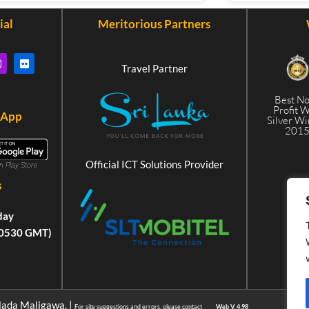
ial
Meritorious Partners
Travel Partner
Best N
Profit 
 App
Silver W
201
Official ICT Solutions Provider
in Play Store
s
day
+0530 GMT)
lada Maligawa. |
For site suggestions and errors, please contact
Web V. 4.98