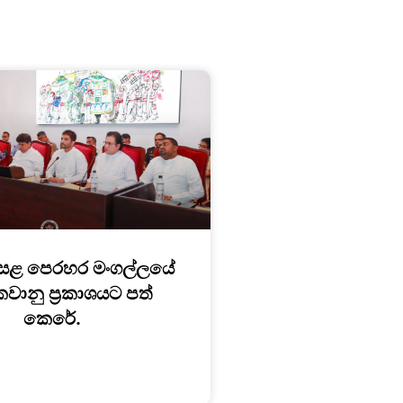
සළ පෙරහර මංගල්ලයේ
කවානු ප්‍රකාශයට පත්
කෙරේ.