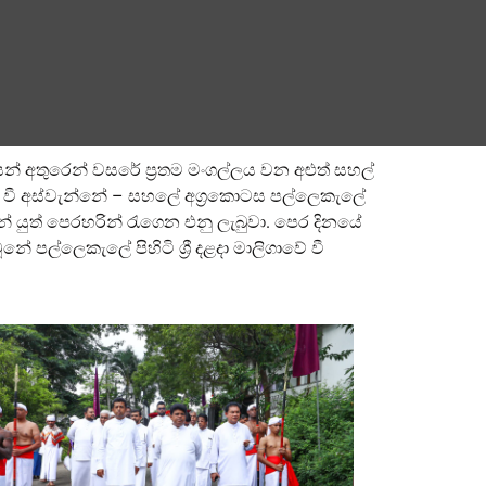
යන් අතුරෙන් වසරේ ප්‍රතම මංගල්ලය වන අළුත් සහල්
ත් වී අස්වැන්නේ – සහලේ අග්‍රකොටස පල්ලෙකැලේ
වලින් යුත් පෙරහරින් රැගෙන එනු ලැබුවා. පෙර දිනයේ
ූනේ පල්ලෙකැලේ පිහිටි ශ්‍රී දළදා මාලිගාවේ වී