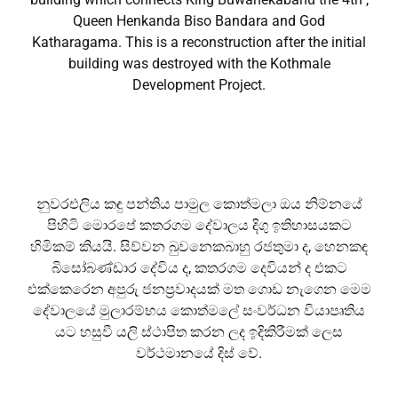
Queen Henkanda Biso Bandara and God
Katharagama. This is a reconstruction after the initial
building was destroyed with the Kothmale
Development Project.
නුවරඑලිය කඳු පන්තිය පාමුල කොත්මලා ඔය නිම්නයේ
පිහිටි මොරපේ කතරගම දේවාලය දිගු ඉතිහාසයකට
හිමිකම් කියයි. සිව්වන බුවනෙකබාහු රජතුමා ද, හෙනකඳ
බිසෝබණ්ඩාර දේවිය ද, කතරගම දෙවියන් ද එකට
එක්කෙරෙන අපුරු ජනප්‍රවාදයක් මත ගොඩ නැගෙන මෙම
දේවාලයේ මුලාරම්භය කොත්මලේ සංවර්ධන වියාපෘතිය
යට හසුවී යලි ස්ථාපිත කරන ලද ඉදිකිරීමක් ලෙස
වර්ථමානයේ දිස් වේ.