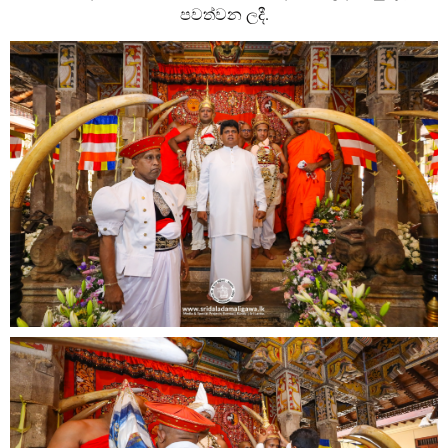
පවත්වන ලදී.