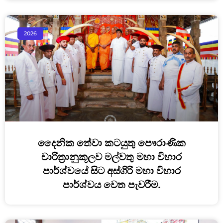
2026
දෛනික තේවා කටයුතු පෞරාණික
චාරිත්‍රානුකූලව මල්වතු මහා විහාර
පාර්ශ්වයේ සිට අස්ගිරි මහා විහාර
පාර්ශ්වය වෙත පැවරීම.