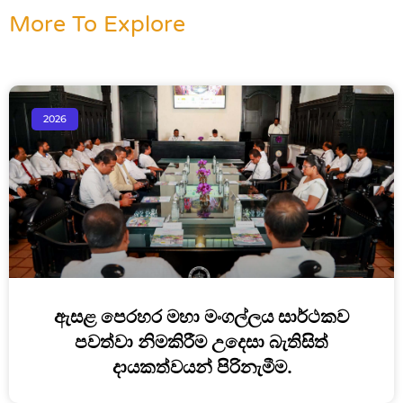
More To Explore
2026
ඇසළ පෙරහර මහා මංගල්ලය සාර්ථකව
පවත්වා නිමකිරීම උදෙසා බැතිසිත්
දායකත්වයන් පිරිනැමීම.