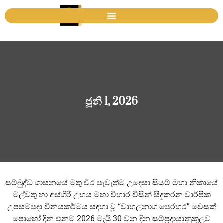
ජූනි 1, 2026
සම්බුද්ධ ශාසනයේ මතු චිර පැවැත්ම උදෙසා සියම් මහා නිකායේ
මල්වතු හා අස්ගිරි උභය මහා විහාර විසින් සිදුකරන වාර්ෂික
උපසම්පදා විනයකර්මය සඳහා වූ “වාහලනාග පෙරහර” වෙසක්
පොහෝ දින එනම් 2026 මැයි 30 වන දින සම්ප්‍රදායානුකූලව