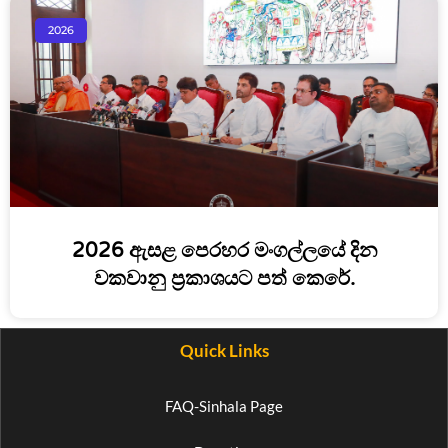
2026
2026 ඇසළ පෙරහර මංගල්ලයේ දින
වකවානු ප්‍රකාශයට පත් කෙරේ.
Quick Links
FAQ-Sinhala Page