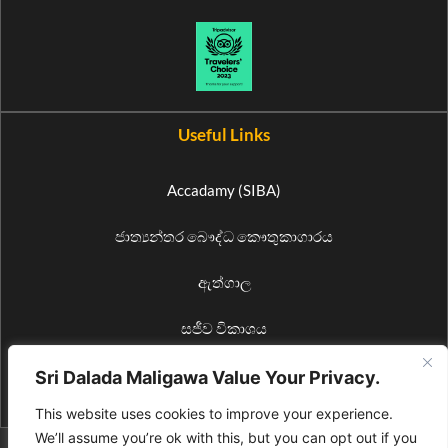
Useful Links
Accadamy (SIBA)
ජාත්‍යන්තර බෞද්ධ කෞතුකාගාරය
ඇත්ගාල
සජීව විකාශය
ප්‍රකාශන (දළදා වරුණ)
Sri Dalada Maligawa Value Your Privacy.
This website uses cookies to improve your experience.
We’ll assume you’re ok with this, but you can opt out if you
© 2026 All Rights Reserved by Media Bureau of Sri Dalada Maligawa. |
For site suggestions