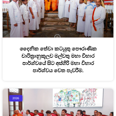
දෛනික තේවා කටයුතු පෞරාණික
චාරිත්‍රානුකූලව මල්වතු මහා විහාර
පාර්ශ්වයේ සිට අස්ගිරි මහා විහාර
පාර්ශ්වය වෙත පැවරීම.
2026