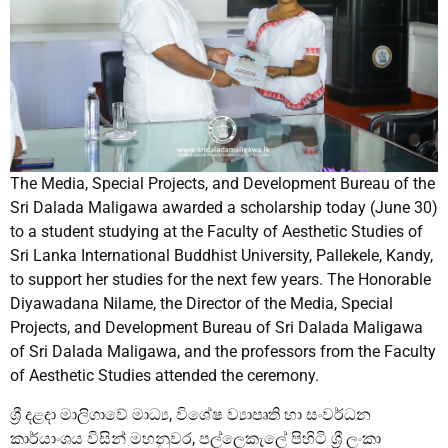
The Media, Special Projects, and Development Bureau of the
Sri Dalada Maligawa awarded a scholarship today (June 30)
to a student studying at the Faculty of Aesthetic Studies of
Sri Lanka International Buddhist University, Pallekele, Kandy,
to support her studies for the next few years. The Honorable
Diyawadana Nilame, the Director of the Media, Special
Projects, and Development Bureau of Sri Dalada Maligawa
of Sri Dalada Maligawa, and the professors from the Faculty
of Aesthetic Studies attended the ceremony.
ශ්
රී දළදා මාලිගාවේ මාධ්
ය, විශේෂ ව්
ාපෘති හා සංවර්ධන
කාර්යාංශය විසින් මහනුවර, පල්ලෙකැලේ පිහිටි ශ්
රී ලංකා