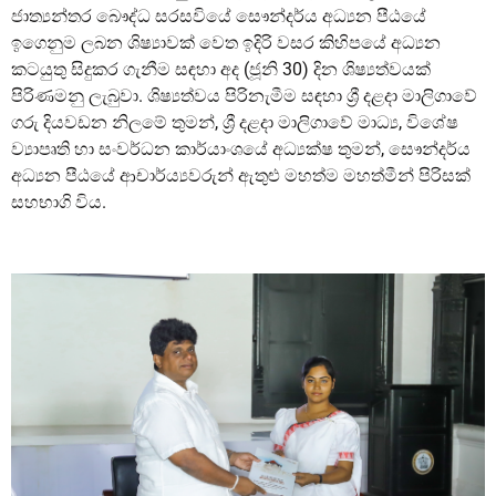
ජාත්
යන්තර බෞද්ධ සරසවියේ සෞන්දර්ය අධ්
යන පීඨයේ
ඉගෙනුම ලබන ශිෂ්
යාවක් වෙත ඉදිරි වසර කිහිපයේ අධ්
යන
කටයුතු සිදුකර ගැනීම සඳහා අද (ජූනි 30) දින ශිෂ්
යත්වයක්
පිරිණමනු ලැබුවා. ශිෂ්
යත්වය පිරිනැමීම සඳහා ශ්
රී දළදා මාලිගාවේ
ගරු දියවඩන නිලමේ තුමන්, ශ්
රී දළදා මාලිගාවේ මාධ්
ය, විශේෂ
ව්
ාපෘති හා සංවර්ධන කාර්යාංශයේ අධ්
යක්ෂ තුමන්, සෞන්දර්ය
අධ්
යන පීඨයේ ආචාර්ය්
යවරුන් ඇතුළු මහත්ම මහත්මීන් පිරිසක්
සහභාගි විය.