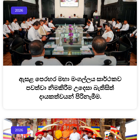
2026
ඇසළ පෙරහර මහා මංගල්ලය සාර්ථකව
පවත්වා නිමකිරීම උදෙසා බැතිසිත්
දායකත්වයන් පිරිනැමීම.
2026