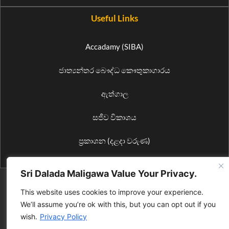
Useful Links
Accadamy (SIBA)
ජාත්‍යන්තර බෞද්ධ කෞතුකාගාරය
ඇත්ගාල
සජීව විකාශය
ප්‍රකාශන (දළදා වරුණ)
Sri Dalada Maligawa Value Your Privacy.
© 2026 All Rights Reserved by Media Bureau of Sri Dalada Maligawa. |
For site suggestions
and errors, please contact
feedback@sridaladamaligawa.lk
This website uses cookies to improve your experience.
We’ll assume you’re ok with this, but you can opt out if you
wish.
Privacy Policy
Web V. 4.98