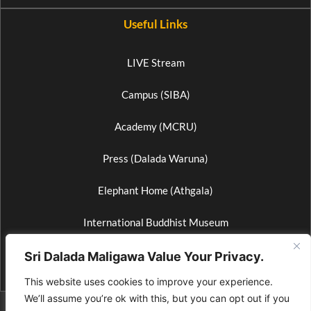
Useful Links
LIVE Stream
Campus (SIBA)
Academy (MCRU)
Press (Dalada Waruna)
Elephant Home (Athgala)
International Buddhist Museum
Wax Museum
Sri Dalada Maligawa Value Your Privacy.
This website uses cookies to improve your experience.
We’ll assume you’re ok with this, but you can opt out if you
© 2026 All Rights Reserved by Media Bureau of Sri Dalada Maligawa. |
For site suggestions