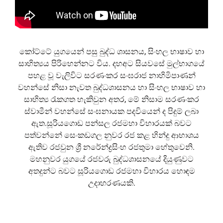
කෝට්ටේ යුගයෙන් පසු බුද්ධ ශාසනය, සිංහල භාෂාව හා
සාහිත්‍යය පිරිහෙන්නට විය. දහඅට සියවසේ මුල්භාගයේ
පහළ වූ වැලිවිට සරණංකර සංඝරාජ නාහිමිපාණන්
වහන්සේ නිසා නැවත බුද්ධශාසනය හා සිංහල භාෂාව හා
සාහිත්‍ය රැකගත හැකිවුන අතර, මේ නිසාම සරණංකර
ස්වාමීන් වහන්සේ සංඝනායක පදවියෙන් ද පිදුම් ලබා
ඇත.සූරියගොඩ පන්සල රජමහා විහාරයක් බවට
පත්වන්නේ සෙංකඩගල නුවර රජ කළ හින්දු ආභාශය
ඇතිව රජවුන ශ්‍රී නරේන්ද්‍රසිංහ රජතුමා හේතුවෙනි.
මහනුවර යුගයේ රජවරු බුද්ධශාසනයේ දියුණුවට
අතදුන්ට බවට සූරියගොඩ රජමහා විහාරය හොඳම
උදාහරණයකි.