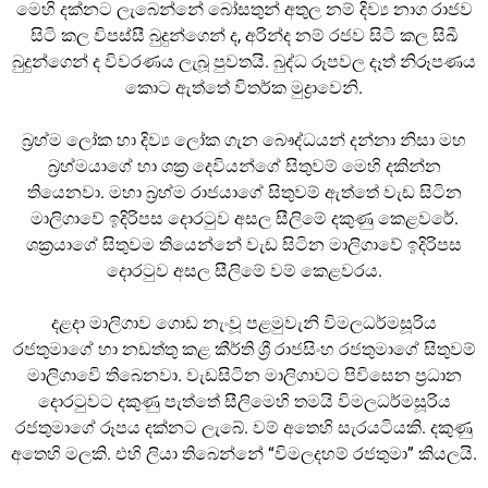
මෙහි දක්නට ලැබෙන්නේ බෝසතුන් අතුල නම් දිව්
ය නාග රාජව
සිටි කල විපස්සී බුදුන්ගෙන් ද, අරින්ද නම් රජව සිටි කල සිඛී
බුදුන්ගෙන් ද විවරණය ලැබූ පුවතයි. බුද්ධ රූපවල දෑත් නිරූපණය
කොට ඇත්තේ විතර්ක මුද්
රාවෙනි.
බ්
රහ්ම ලෝක හා දිව්
ය ලෝක ගැන බෞද්ධයන් දන්නා නිසා මහ
බ්
රහ්මයාගේ හා ශක්
ර දෙවියන්ගේ සිතුවම් මෙහි දකින්න
තියෙනවා. මහා බ්
රහ්ම රාජයාගේ සිතුවම් ඇත්තේ වැඩ සිටින
මාලිගාවේ ඉදිරිපස දොරටුව අසල සීලිමේ දකුණු කෙළවරේ.
ශක්
රයාගේ සිතුවම තියෙන්නේ වැඩ සිටින මාලිගාවේ ඉදිරිපස
දොරටුව අසල සීලිමේ වම් කෙළවරය.
දළදා මාලිගාව ගොඩ නැංවූ පළමුවැනි විමලධර්මසූරිය
රජතුමාගේ හා නඩත්තු කළ කීර්ති ශ්
රී රාජසිංහ රජතුමාගේ සිතුවම්
මාලිගාවෙි තිබෙනවා. වැඩසිටින මාලිගාවට පිවිසෙන ප්
රධාන
දොරටුවට දකුණු පැත්තේ සීලිමෙහි තමයි විමලධර්මසූරිය
රජතුමාගේ රූපය දක්නට ලැබේ. වම් අතෙහි සැරයටියකි. දකුණු
අතෙහි මලකි. එහි ලියා තිබෙන්නේ “විමලදහම් රජතුමා” කියලයි.