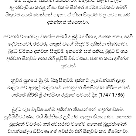
මේ සිතුවම් දකින්න තියෙනවා. මාලිගාව කලින් කලට
අලුත්වැඩියා කරපු නිසා එකම සිත්තර පරම්පරාවකට මෙහි
සිතුවම් අයත් වෙන්නේ නැහැ. ඒ නිසා සිතුවම් වල වෙනසකම්
දකින්නත් තියෙනවා.
වෙනත් ව්හාරවල වගේම මෙහි ද බුද්ධ චරිතය, ජාතක කතා, දෙවි
දේවතාවෝ, රජවරු, සතුන් වගේ සිතුවම් දකින්න තිබෙනවා.
බුද්ධ චරිතය දක්වන සිතුවම් අතරෙහි සත් සතිය, බුද්ධ වංශය
දක්වන සිතුවම් අතරෙහි සූවිසි විවරණය, ජාතක කථා දකින්න
පුළුවන්
නුවර යුගයේ මුල්ම බිතු සිතුවම් දක්නට ලැබෙන්නේ දළදා
මාලිගාවේ ඇතුල් මාලිගයේ. මහනුවර බිතුසිතුවම් කිරීම පටන්
ගත්තේ කීර්ති ශ්
රී රාජසිංහ රජුගේ සමයේ දිග (1747-1786)
බුද්ධ රූප වැඩියෙන්ම දකින්න තියෙන්නේ හඳුන්කුඩමේ.
සුවිසිවිවරණය එහි බිත්තියේ උඩින්ම ඇඳලා තියෙනවා. ගෞතම
බුදුරදුන් විවරණ ගත් අවස්ථාව වගේම අනෙක් බුදුුරජාණන්
වහන්සේලා විවිරණ ගත් අවස්ථා එහි සිතුවම් කර තිබෙනවා.