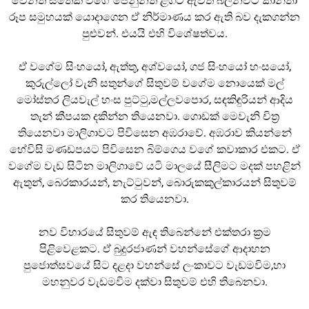
වෙනත් සතෙක් වගේ පෙනුනත් ළගට ඇවිත් බලනවිට කාන්තා
රූප සමුහයක් යොදාගෙන ඒ නිර්මාණය කර ඇති බව දැකගන්න
පුළුවන්. එයයි එහි විශේෂත්වය.
ඒ වගේම සිංහයෝ, ඇත්තු, අශ්වයෝ, ගජ සිංහයෝ හංසයෝ,
කුරුල්ලෝ වැනි සතුන්ගේ සිතුවම් වගේම නොයෙක් මල්
මෝස්තර ලියවැල් හංස පුට්ටු,මල්ලවපොර, සඳකිඳුරියන් ආදිය
තැන් කීපයක දකින්න තියෙනවා. ගොඩක් මෙවැනි චිත්
තියෙනවා මාලිගාවට පිවිසෙන අඹරාවේ. අඹරාව කියන්නේ
හේවිසි මණඩපයට පිවිසෙන බිම්ගෙය වගේ කවාකාර එකට. ඒ
වගේම වැඩ සිටින මාලිගාවේ යටි මාලයේ සීලිමට මදක් පහළින්
ඇතුන්, බෙරකාරයන්, නැට්ටුවන්, බොරුකකුල්කාරයන් සිතුවම්
කර තියෙනවා.
නව විහාරයේ සිතුවම් ඇඳ තිබෙන්නේ එක්තරා ක්
රම
පිළිවෙළකට. ඒ බුදුරජාණන් වහන්සේගේ ආදාහන
පුජොත්සවයේ සිට දළදා වහන්සේ ලංකාවට වැඩමවිම,හා
මහනුවර වැඩමවිම දක්වා සිතුවම් එහි තිබෙනවා.