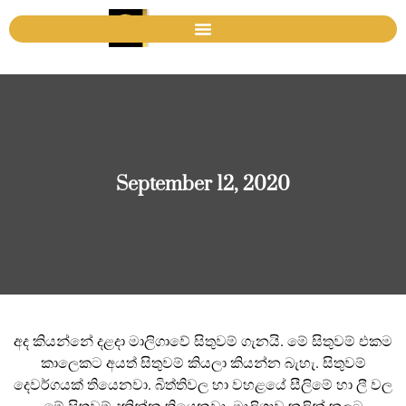
September 12, 2020
අද කියන්නේ දළදා මාලිගාවේ සිතුවම් ගැනයි. මේ සිතුවම් එකම
කාලෙකට අයත් සිතුවම් කියලා කියන්න බැහැ. සිතුවම්
දෙවර්ගයක් තියෙනවා. බිත්තිවල හා වහළයේ සීලිමේ හා ලී වල