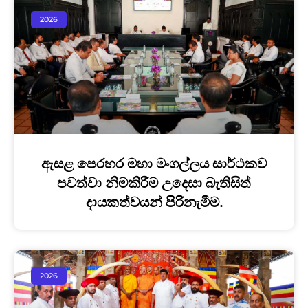
2026
ඇසළ පෙරහර මහා මංගල්ලය සාර්ථකව
පවත්වා නිමකිරීම උදෙසා බැතිසිත්
දායකත්වයන් පිරිනැමීම.
2026