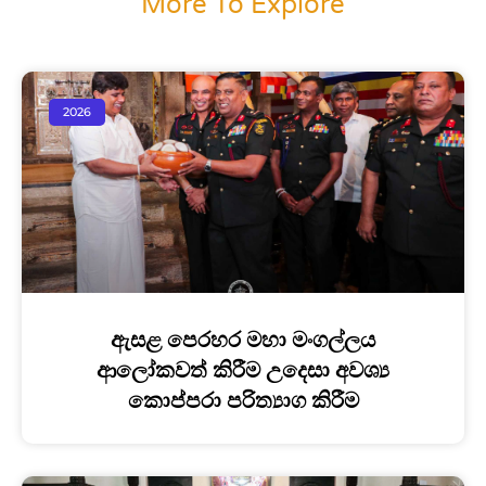
More To Explore
2026
ඇසළ පෙරහර මහා මංගල්ලය
ආලෝකවත් කිරීම උදෙසා අවශ්‍ය
කොප්පරා පරිත්‍යාග කිරීම