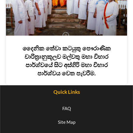
දෛනික තේවා කටයුතු පෞරාණික
චාරිත්‍රානුකූලව මල්වතු මහා විහාර
පාර්ශ්වයේ සිට අස්ගිරි මහා විහාර
පාර්ශ්වය වෙත පැවරීම.
Quick Links
FAQ
Site Map