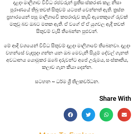
දළදා මාලිගාව විවිධ රජවරුන් ප්
රතිසංස්කරණ කළ නිසා
පුරාණයේ තිබු තවත් සිතුවම් යටපත් වෙන්නත් ඇති. ත්
රස්ත
ප්
රහාරයෙන් පසු මාලිගාවෙි කපරාරුව කැඩි ඇතෙකුගේ රුවක්
මතුවු බව ඔබට මතක ඇති. ඒ වගේ ඒ ඒ යුගවල ඇඳි තවත්
සිතුවම් වැසි තිබෙන්න පුළුවන්.
මේ ආදි වශයෙන් විවිධ සිතුවම් දළදා මාලිගාවේ තිබෙනවා. දළදා
වහන්සේ වැඳපුදා ගන්න යන ඔබ මෙවැනි සියුම් දේවල් ගැනත්
අවධානය යොමුකර ඔබේ දරුවන්ට අපේ උරුමය, සංස්කෘතිය,
කලාව ගැන කියා දෙන්න.
සටහන ~ ධර්ම ශ්
රි තිලකවර්ධන.
Share With