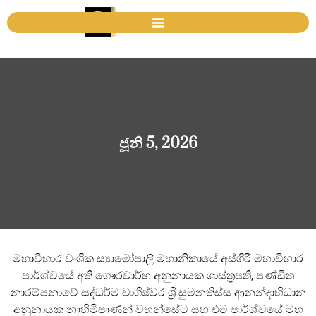
ජූනි 5, 2026
මහාවිහාර වංශික ස්‍යාමෝපාලි මහානිකායේ අස්ගිරි මහාවිහාර
පාර්ශ්වයේ අති ගෞරවාර්හ අනුනායක ශාස්ත්‍රපති, පණ්ඩිත
නාරම්පනාවේ සද්ධර්ම වාගීෂ්‍වර ශ්‍රී සුමනතිස්ස ආනන්දාභිධාන
අනුනායක නාහිමිපාණන් වහන්සේට සහ එම පාර්ශ්වයේ මහ