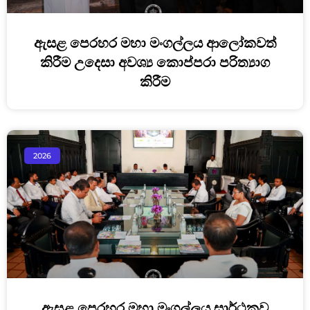
ඇසළ පෙරහර මහා මංගල්ලය ආලෝකවත්
කිරීම උදෙසා අවශ්‍ය කොප්පරා පරිත්‍යාග
කිරීම
2026
ඇසළ පෙරහර මහා මංගල්ලය සාර්ථකව