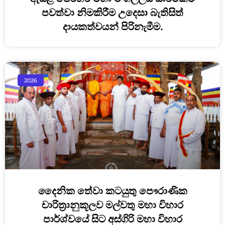
පවත්වා නිමකිරීම උදෙසා බැතිසිත්
දායකත්වයන් පිරිනැමීම.
2026
දෛනික තේවා කටයුතු පෞරාණික
චාරිත්‍රානුකූලව මල්වතු මහා විහාර
පාර්ශ්වයේ සිට අස්ගිරි මහා විහාර