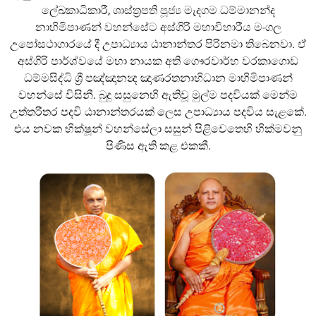
ලේඛකාධිකාරී, ශාස්ත්‍රපති පූජ්‍ය මැදගම ධම්මානන්ද
නාහිමිපාණන් වහන්සේට අස්ගිරි මහාවිහාරීය මංගල
උපෝසථාගාරයේ දී උපාධ්‍යාය ඨානාන්තර පිරිනමා තිබෙනවා. ඒ
අස්ගිරි පාර්ශ්වයේ මහා නායක අති ගෞරවාර්හ වරකාගොඩ
ධම්මසිද්ධි ශ්‍රී පඤ්ඤානන්‍ද ඤාණරතනාභිධාන මාහිමිපාණන්
වහන්සේ විසිනී. බුදු සසුනෙහි ඇතිවූ මුල්ම පදවියක් මෙන්ම
උත්තරීතර පදවි ඨානාන්තරයක් ලෙස උපාධ්‍යාය පදවිය සැළකේ.
එය නවක භික්ෂූන් වහන්සේලා සසුන් පිළිවෙතෙහි හික්මවනු
පිණිස ඇති කළ එකකී.