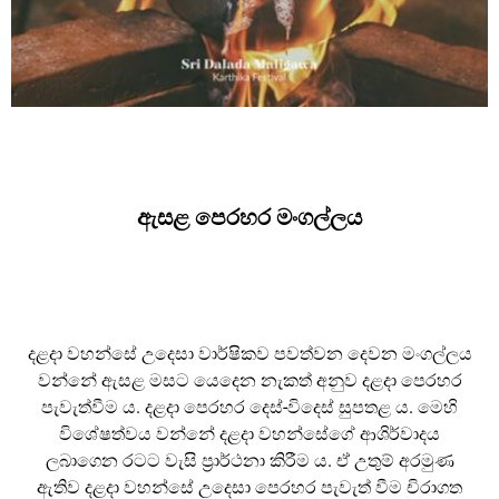
ඇසළ පෙරහර මංගල්ලය
දළදා වහන්සේ උදෙසා වාර්ෂිකව පවත්වන දෙවන මංගල්ලය
වන්නේ ඇසළ මසට යෙදෙන නැකත් අනුව දළදා පෙරහර
පැවැත්වීම ය. දළදා පෙරහර දෙස්-විදෙස් සුපතළ ය. මෙහි
විශේෂත්වය වන්නේ දළදා වහන්සේගේ ආශිර්වාදය
ලබාගෙන රටට වැසි ප්‍රාර්ථනා කිරීම ය. ඒ උතුම් අරමුණ
ඇතිව දළදා වහන්සේ උදෙසා පෙරහර පැවැත් වීම චිරාගත