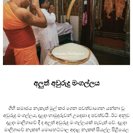
අලුත් අවුරුදු මංගල්ලය
ගිහි සමාජය නැකැත් මුල් කර ගෙන පවත්වාගෙන යන්නා වූ
අවුරුදු මංගල්ලය, දළදා හාමුදුරුවන් උදෙසා ද පවත්වයි. ඊට අනුව
දළදා මාලිගාවේ දී ද අලුත් අවුරුදු මංගල්ලයක් පැවැත් වේ. දළදා
මාලිගාවේ නැකන් මොහෙට්ටාල අදාළ නැකත් සියල්ල පිළියෙල