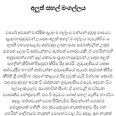
අලුත් සහල් මංගල්ලය
වසරේ අවසන් වාර්ෂික දළදා මංගල්ලය වන්නේ දුරුතු මාසයට
දළදා හාමුදුරුවන් උදෙසා අලුත් සහල් මංගල්ලය පැවැත්වීම ය.
භූපති මහපොළොව අස්වද්දා ලබන සශ්‍ය සම්පත්වලින් උතුම්
සම්පත ලෙස වී අස්වැන්නට ඇත්තේ ගෞරවයකී. ඒ හෙයින් එහි
අග්‍රසශ්‍යන්ගෙන් මුල් කොටස දළදා හාමුදුරුවන් උදෙසා අලුත්
සහලින් කිරිබත් පිසපූජා කිරීම සිදු කරයි. ගුරුදෙණියේ කෙත
අස්වැද්දීම හා එහි අස්වැන්න ගුරුදෙණියේ අටුවේ තැම්පත් කිරීම
කීර්ති ශ්‍රී රාජසිංහ රජුගේ කාළයේ සිදු වූවක් යැයි විශ්වාස කෙරේ.
එදා අමුණු දහ අටක වී රැස්කරන ගුරුදෙණියේ අටුව අදවන විට
පල්ලෙකැලේට රැගෙනවිත් තිබේ. ඒ මහවැලි සංවර්ධන
ව්‍යාපෘතිය හේතුවෙනි. එම වී අටුවට ගොස් සහල් මැනීම හා ඒවා
අදාළ පාර්ශවයන් වෙත පිරිනැමීම සිදුවන්නේ පෙරහර
සම්ප්‍රදායක් මඟිනී. එම කටයුතු සුබ නැකත් අනුව සිදු වන
හෙයින් මාලිගාවේ නැකන් මොහෙට්ටාල ඊට අදාළ සුබ නැකත්