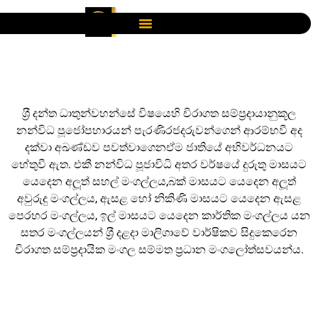
ශ‍්‍රී දන්ත ධාතුන්වහන්සේ විෂයෙහි චිරාගත සම්ප‍්‍රදායානුකූල
නන්විධ පූජෝපහාරයන් පැරණිරජදරුවන්ගෙන් ආරම්භවී අද
දක්වා අඛණ්ඩව පවත්වාගෙනඒම ජාතියේ අභිවර්ධනයට
හේතුවී ඇත. එකී නන්විධ පූජාවිධි අතර වර්ෂයේ දුරුතු මාසයට
යෙදෙන අලූත් සහල් මංගල්ලය,බක් මාසයට යෙදෙන අලූත්
අවුරුදු මංගල්ලය, ඇසළ හෝ නිකිණි මාසයට යෙදෙන ඇසළ
පෙරහර මංගල්ලය, ඉල් මාසයට යෙදෙන කාර්තික මංගල්ලය යන
සතර මංගල්ලයන් ශ‍්‍රී දළදා මාලිගාවේ වාර්ෂිකව සිදුකෙරෙන
චිරාගත සම්ප‍්‍රදායික මංගල සම්මත ප‍්‍රධාන මංගලෝත්සවයන්ය.