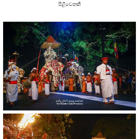
පිළිවෙතකී