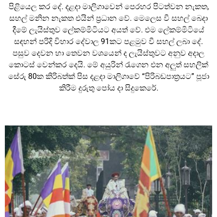
පිළියෙල කර දේ. දළදා මාලිගාවෙන් පෙරහර පිටත්වන නැකත,
සහල් මනින නැකත එයින් ප්‍රධාන වේ. මෙලෙස වී සහල් බෙදා
දීමේ ලැයිස්තුව ලේකම්මිටියට අයත් වේ. එම ලේකම්මිටියේ
සඳහන් පරිදි විහාර දේවාල 91කට පළමුව වී සහල් ලබා දේ.
පසුව දෙවන හා තෙවන වශයෙන් ද ලැයිස්තුවට අනුව අදාල
කොටස් වෙන්කර දෙයි. මේ අයුරින් රැගෙන එන අලුත් සහලික්
සේරු 80ක කිරිබත්ක් පිස දළද‍ා මාලිගාවේ “පිරිබඩපාත්‍රයට” පූජා
කිරීම දුරුතු පෝය දා සිදුකෙරේ.