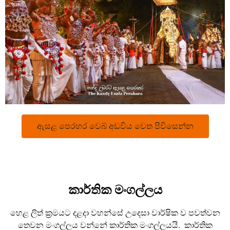
ඇසළ පෙරහර වෙබ් අඩවිය වෙත පිවිසෙන්න
කාර්තික මංගල්ලය
හෙළ ලිත් ක්‍රමයට දළදා වහන්සේ උදෙසා වාර්ෂික ව පවත්වන
තෙවන මංගල්ලය වන්නේ කාර්තික මංගල්ලයයි. කාර්තික