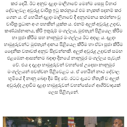
කර දෙයි. ඊට අනුව දළදා මාලිගාවේ මෙන්ම සෙසු විහාර
දේවාලවල අවුරුදු චාරිත්‍ර ඉටු කරනුයේ එම නැකත් පදනම් කර
ගෙන ය. ඒ හෙයින් දළදා මාලිගාවේ දී අනුගමනය කරන්නා වු
චාරිත්‍ර ප්‍රධාන අංග පහකින් යුක්ත ය. එනම් අලුත් අවුරුදු උදාව,
කණ්ඨස්නානය, කිරි ඉතුරුම් මංගල්ලය, මුළුතැන් පිළියෙල කිරීම
හා පූජා කිරීම සහ නානුමුර මංගල්ලය ඊට අදාළ ය. දළදා
හාමුදුරුවන්ට මුළුතැන් දානය පිළියෙල කිරීම හා ඒවා පූජා කිරීම
දෛනික වතාවත් අනුව සිදුවන්නකි. අලුත් අවුරුදු උදාවත් සමඟ
‍එළඹෙන ආසන්නම බදාදා දිනයේ නානුමුර මංගල්ලය පැවැත්
වේ. එය ද දළදා හාමුදුරුවන් වහන්සේ උදෙසා නානුමුර
මංගල්ලයන් පවත්වන පිළිවෙළට ය. ඒ හෙයින් නාථ දේවාල
භූමියේ දී නානු බෙදා දීම සිදු වේ. රටට දැයට හිතැති ව අලුත්
අවුරුද්ද උදාවීම දළදා හාමුදුරුවන් වහන්සේගේ ආශිර්වාදයක්
ලෙස පිළිගැනේ.