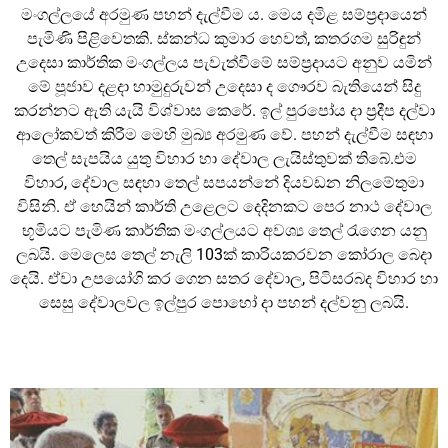
මංගල්ලයේ අරමුණ පහන් දැල්වීම ය. මෙය දමිළ සම්ප්‍රදායෙන්
පැමිණි පිළිවෙතකි. ස්කන්ධ කුමාර හෙවත්, කතරගම සුරිඳුන්
උදෙසා කාර්තික මංගල්ලය පැවැත්වීමේ සම්ප්‍රදායට අනුව යමින්
මේ පූජාව දළදා හාමුදුරුවන් උදෙසා ද ගෞරව බැතියෙන් සිදු
කරන්නට ඇති යැයි විශ්වාස කෙරේ. ඉල් පුරපෝය දා ප්‍රදීප දල්වා
ආලෝකවත් කිරීම මෙහි මුඛ්‍ය අරමුණ වේ. පහන් දැල්වීම සඳහා
තෙල් සැපයිය යුතු විහාර හා දේවාල ලැයිස්තුවක් තිබේ.එම
විහාර, දේවාල සඳහා තෙල් සපයන්නේ දියවඩන නිලමේතුමා
විසිනි. ඒ හෙයින් කාර්ති උළෙලට දෙදිනකට පෙර නාථ දේවාල
භූමියට පැමිණ කාර්තික මංගල්ලයට අවශ්‍ය තෙල් රැගෙන යනු
ලබයි. මෙලෙස තෙල් නැලි 103ක් කාරියකරවන කෝරාල බෙදා
දෙයි. ඒවා උපයෝගි කර ගෙන සතර දේවාල, පිටිසරබද විහාර හා
සෙසු දේවාලවල ඉල්පුර පොහෝ දා පහන් දල්වනු ලබයි.