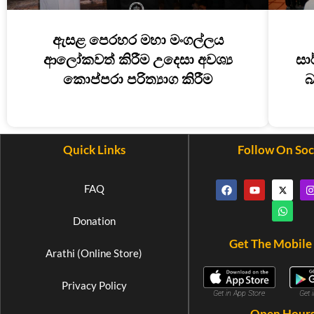
ඇසළ පෙරහර මහා මංගල්ලය
ආලෝකවත් කිරීම උදෙසා අවශ්‍ය
සා
කොප්පරා පරිත්‍යාග කිරීම
බ
Quick Links
Follow On Soc
FAQ
Donation
Get The Mobile
Arathi (Online Store)
Privacy Policy
Get 
Get in App Store
Open Hour