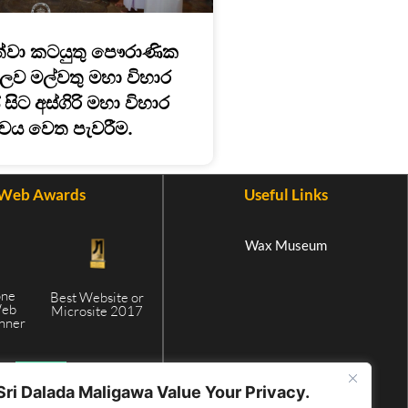
වා කටයුතු පෞරාණික
ුකූලව මල්වතු මහා විහාර
සිට අස්ගිරි මහා විහාර
්වය වෙත පැවරීම.
Web Awards
Useful Links
Wax Museum
one
Best Website or
Web
Microsite 2017
inner
5
Sri Dalada Maligawa Value Your Privacy.