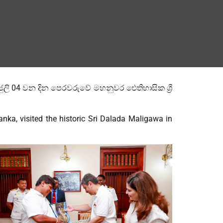
ුලි 04 වන දින පෙරවරුවේ මහනුවර ඓතිහාසික ශ්‍රී
anka, visited the historic Sri Dalada Maligawa in