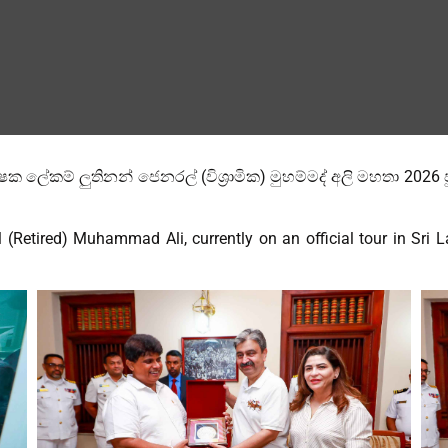
ේකම් ලුතිනන් ජෙනරල් (විශ්‍රාමික) මුහම්මද් අලි මහතා 2026 ජ
 (Retired) Muhammad Ali, currently on an official tour in Sri L