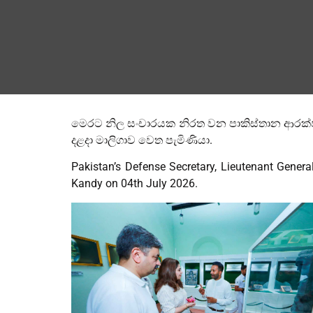
මෙරට නිල සංචාරයක නිරත වන පාකිස්තාන ආරක්ෂක ල
දළදා මාලිගාව වෙත පැමිණියා.
Pakistan’s Defense Secretary, Lieutenant General
Kandy on 04th July 2026.