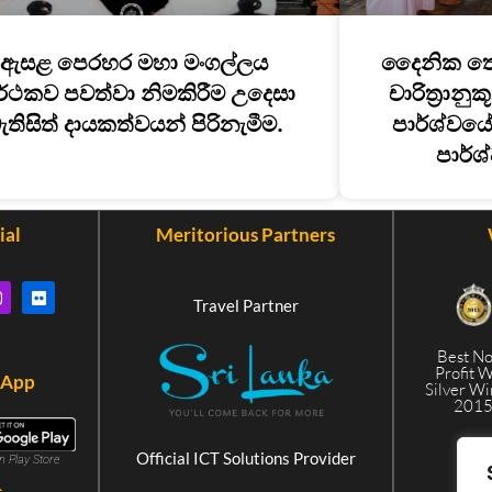
ඇසළ පෙරහර මහා මංගල්ලය
දෛනික තේ
ර්ථකව පවත්වා නිමකිරීම උදෙසා
චාරිත්‍රාන
ැතිසිත් දායකත්වයන් පිරිනැමීම.
පාර්ශ්වයේ 
පාර්ශ
ial
Meritorious Partners
Travel Partner
Best N
Profit 
 App
Silver W
201
Official ICT Solutions Provider
in Play Store
s