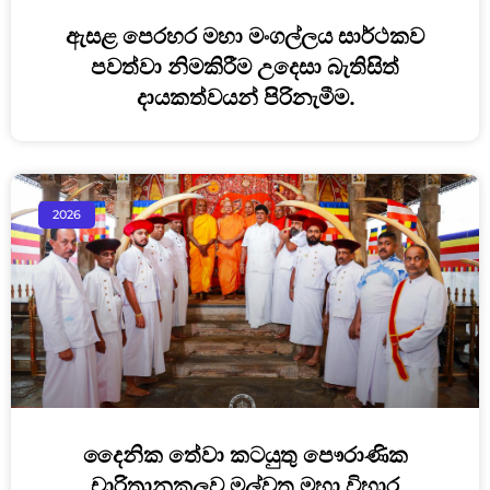
ඇසළ පෙරහර මහා මංගල්ලය සාර්ථකව
පවත්වා නිමකිරීම උදෙසා බැතිසිත්
දායකත්වයන් පිරිනැමීම.
2026
දෛනික තේවා කටයුතු පෞරාණික
චාරිත්‍රානුකූලව මල්වතු මහා විහාර