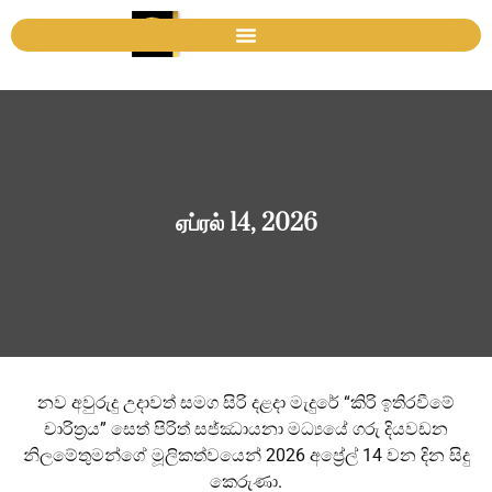
ஏப்ரல் 14, 2026
නව අවුරුදු උදාවත් සමග සිරි දළදා මැදුරේ “කිරි ඉතිරවීමේ
චාරිත්‍රය” සෙත් පිරිත් සජ්ඣායනා මධ්‍යයේ ගරු දියවඩන
නිලමේතුමන්ගේ මූලිකත්වයෙන් 2026 අප්‍රේල් 14 වන දින සිදු
කෙරුණා.