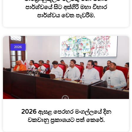
පාර්ශ්වයේ සිට අස්ගිරි මහා විහාර
පාර්ශ්වය වෙත පැවරීම.
2026
2026 ඇසළ පෙරහර මංගල්ලයේ දින
වකවානු ප්‍රකාශයට පත් කෙරේ.