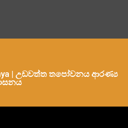
anya | උඩවත්ත තපෝවනය ආරණ්‍ය
ාසනය