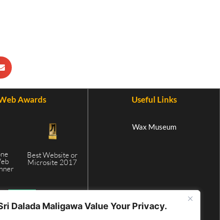
Web Awards
Useful Links
Wax Museum
one
Best Website or
Web
Microsite 2017
inner
5
Sri Dalada Maligawa Value Your Privacy.