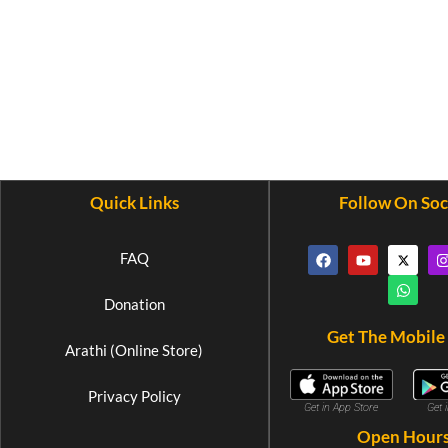
Quick Links
Follow On Soc
FAQ
Donation
Get The Mobile
Arathi (Online Store)
Privacy Policy
Get 
Get in App Store
Open Hour