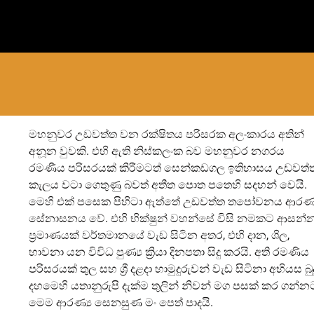
මහනුවර උඩවත්ත වන රක්ෂිතය පරිසරක අලංකාරය අතින්
අනූන වුවකි. එහි ඇති නිස්කලංක බව මහනුවර නගරය
රමණීය පරිසරයක් කිරීමටත් සෙන්කඩගල ඉතිහාසය උඩවත්
කැලය වටා ගෙතුණු බවත් අතීත පොත පතෙහි සදහන් වෙයි.
මෙහි එක් පසෙක පිහිටා ඇත්තේ උඩවත්ත තපෝවනය ආරණ්
y
සේනාසනය වේ. එහි භික්ෂුන් වහන්සේ විසි නමකට ආසන්
ප්‍රමාණයක් වර්තමානයේ වැඩ සිටින අතර, එහි දාන, ශිල,
භාවනා යන විවිධ පුණ්‍ය ක්‍රියා දිනපතා සිදු කරයි. අති රමණිය
පරිසරයක් තුල සහ ශ්‍රී දළදා හාමුදුරුවන් වැඩ සිටිනා අභියස බුද
දහමෙහි යතානුරුපි දැක්ම තුලින් නිවන් මග පසක් කර ගන්න
මෙම ආරණ්‍ය සෙනසුණ මං පෙත් පාදයි.