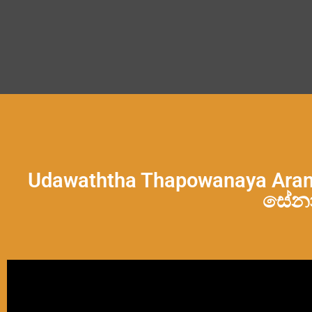
Udawaththa Thapowanaya Ar
සේන