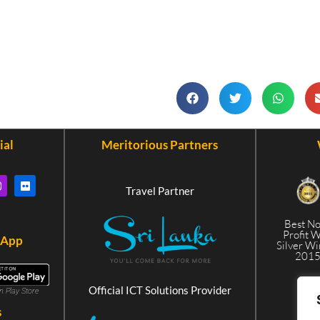
ial
Meritorious Partners
Travel Partner
Best N
Profit 
 App
Silver W
201
Official ICT Solutions Provider
in Play Store
s